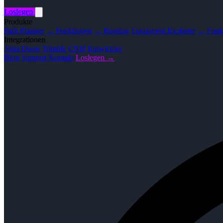
Loslegen
Produkte
Path Planner
→ Funktionen
→ Routing
Equipment Explorer
→ Funk
Integrationen
John Deere
Trimble
CNH
Entwickler
Blog
Support
Kontakt
Loslegen →