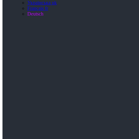
Українська
uk
Français
fr
Deutsch