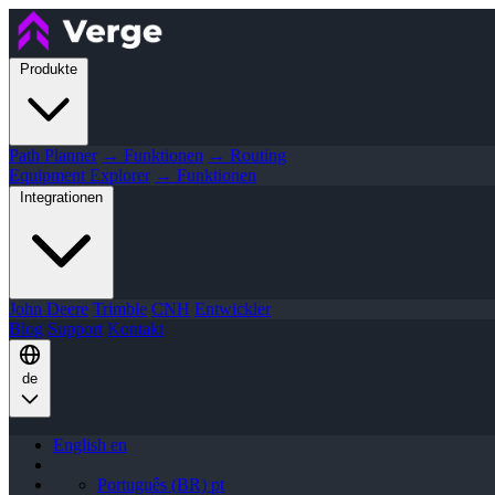
Produkte
Path Planner
→ Funktionen
→ Routing
Equipment Explorer
→ Funktionen
Integrationen
John Deere
Trimble
CNH
Entwickler
Blog
Support
Kontakt
de
English
en
Português (BR)
pt