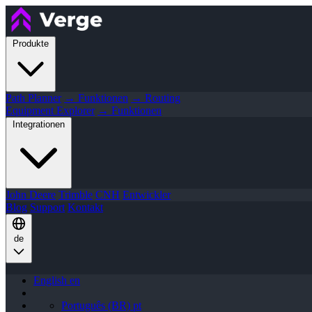
Produkte
Path Planner
→ Funktionen
→ Routing
Equipment Explorer
→ Funktionen
Integrationen
John Deere
Trimble
CNH
Entwickler
Blog
Support
Kontakt
de
English
en
Português (BR)
pt