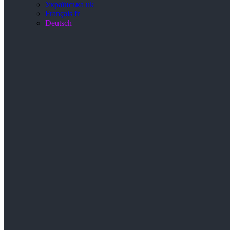
Українська
uk
Français
fr
Deutsch