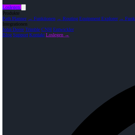
Loslegen
Produkte
Path Planner
→ Funktionen
→ Routing
Equipment Explorer
→ Funk
Integrationen
John Deere
Trimble
CNH
Entwickler
Blog
Support
Kontakt
Loslegen →