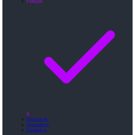
Français
fr
Deutsch
de
Русский
ru
Español
es