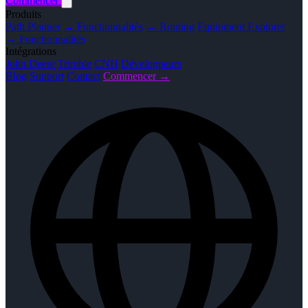
Commencer
Produits
Path Planner
→ Fonctionnalités
→ Routing
Equipment Explorer
→ Fonctionnalités
Intégrations
John Deere
Trimble
CNH
Développeurs
Blog
Support
Contact
Commencer →