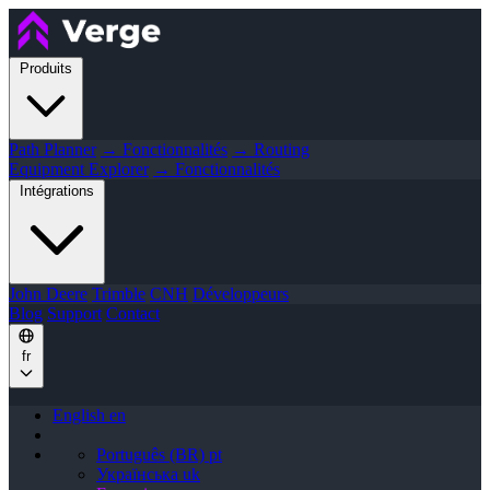
Produits
Path Planner
→ Fonctionnalités
→ Routing
Equipment Explorer
→ Fonctionnalités
Intégrations
John Deere
Trimble
CNH
Développeurs
Blog
Support
Contact
fr
English
en
Português (BR)
pt
Українська
uk