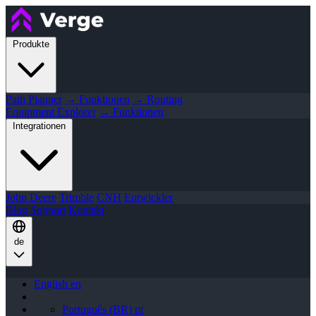
Produkte
Path Planner
→ Funktionen
→ Routing
Equipment Explorer
→ Funktionen
Integrationen
John Deere
Trimble
CNH
Entwickler
Blog
Support
Kontakt
de
English
en
Português (BR)
pt