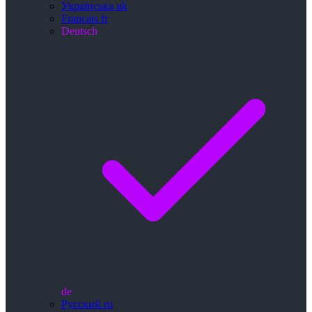
Українська
uk
Français
fr
Deutsch
de
Русский
ru