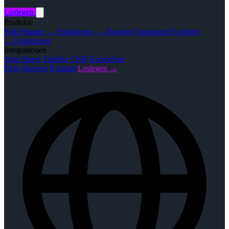
Loslegen
Produkte
Path Planner
→ Funktionen
→ Routing
Equipment Explorer
→ Funktionen
Integrationen
John Deere
Trimble
CNH
Entwickler
Blog
Support
Kontakt
Loslegen →