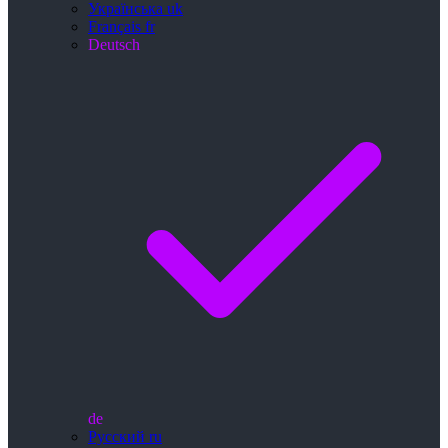
Українська
uk
Français
fr
Deutsch
de
Русский
ru