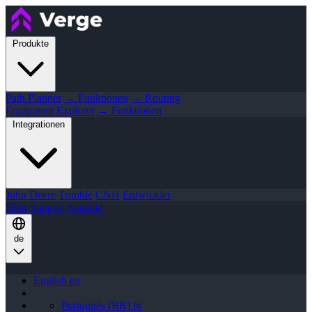
Produkte
Path Planner
→ Funktionen
→ Routing
Equipment Explorer
→ Funktionen
Integrationen
John Deere
Trimble
CNH
Entwickler
Blog
Support
Kontakt
de
English
en
Português (BR)
pt