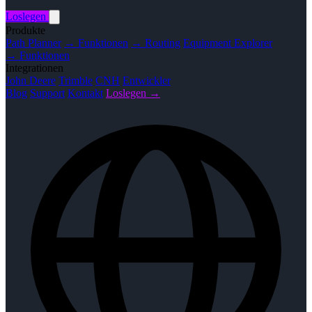
Loslegen
Produkte
Path Planner
→ Funktionen
→ Routing
Equipment Explorer
→ Funktionen
Integrationen
John Deere
Trimble
CNH
Entwickler
Blog
Support
Kontakt
Loslegen →