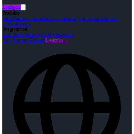
Loslegen
Produkte
Path Planner
→ Funktionen
→ Routing
Equipment Explorer
→ Funktionen
Integrationen
John Deere
Trimble
CNH
Entwickler
Blog
Support
Kontakt
Loslegen →