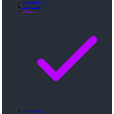
Українська
uk
Français
fr
Deutsch
de
Русский
ru