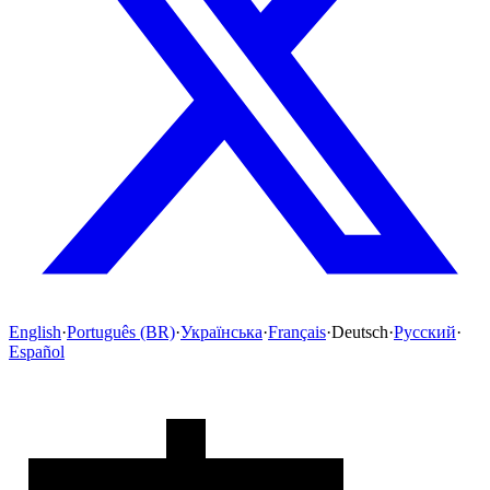
English
·
Português (BR)
·
Українська
·
Français
·
Deutsch
·
Русский
·
Español