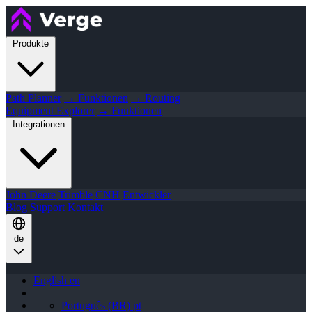
Produkte
Path Planner
→ Funktionen
→ Routing
Equipment Explorer
→ Funktionen
Integrationen
John Deere
Trimble
CNH
Entwickler
Blog
Support
Kontakt
de
English
en
Português (BR)
pt