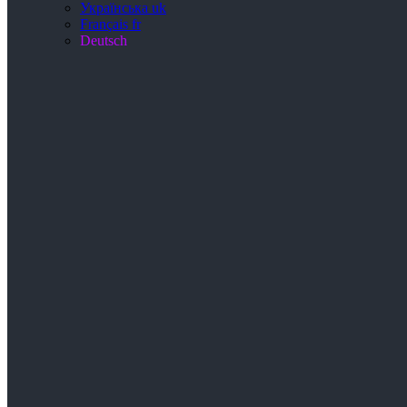
Українська
uk
Français
fr
Deutsch