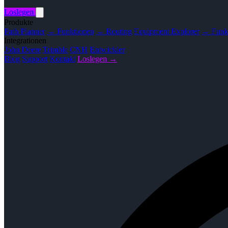
Loslegen
Produkte
Path Planner
→ Funktionen
→ Routing
Equipment Explorer
→ Funk
Integrationen
John Deere
Trimble
CNH
Entwickler
Blog
Support
Kontakt
Loslegen →