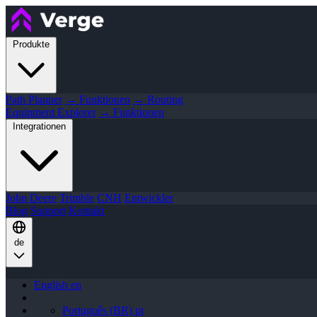
Produkte
Path Planner
→ Funktionen
→ Routing
Equipment Explorer
→ Funktionen
Integrationen
John Deere
Trimble
CNH
Entwickler
Blog
Support
Kontakt
de
English
en
Português (BR)
pt