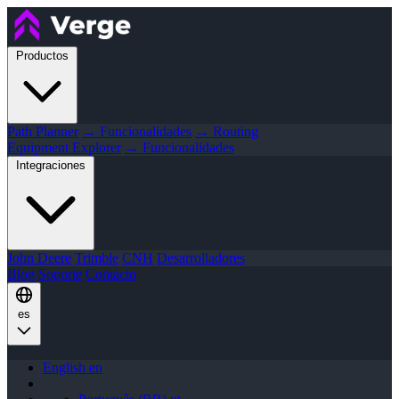
Productos
Path Planner
→ Funcionalidades
→ Routing
Equipment Explorer
→ Funcionalidades
Integraciones
John Deere
Trimble
CNH
Desarrolladores
Blog
Soporte
Contacto
es
English
en