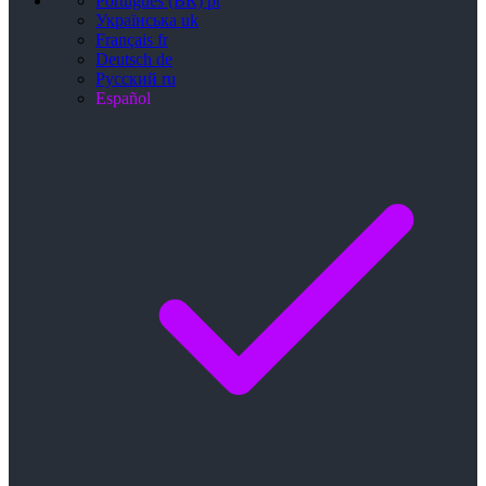
Português (BR)
pt
Українська
uk
Français
fr
Deutsch
de
Русский
ru
Español