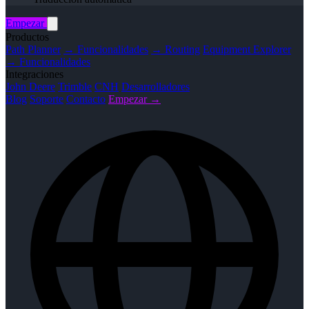
Empezar
Productos
Path Planner
→ Funcionalidades
→ Routing
Equipment Explorer
→ Funcionalidades
Integraciones
John Deere
Trimble
CNH
Desarrolladores
Blog
Soporte
Contacto
Empezar →