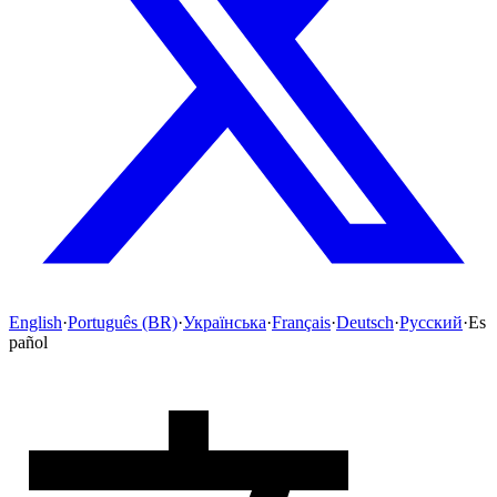
English
·
Português (BR)
·
Українська
·
Français
·
Deutsch
·
Русский
·
Es
pañol