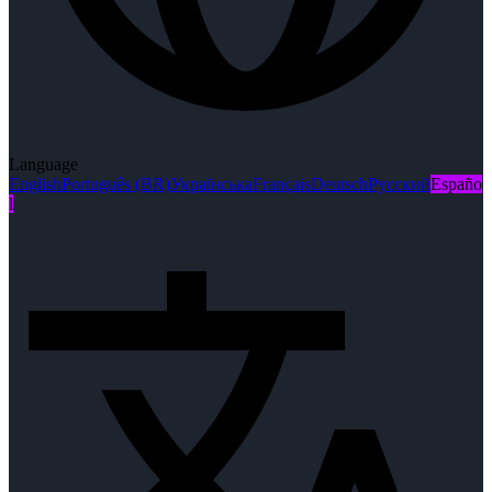
Language
English
Português (BR)
Українська
Français
Deutsch
Русский
Españo
l