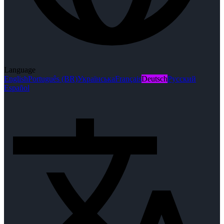
Language
English
Português (BR)
Українська
Français
Deutsch
Русский
Español