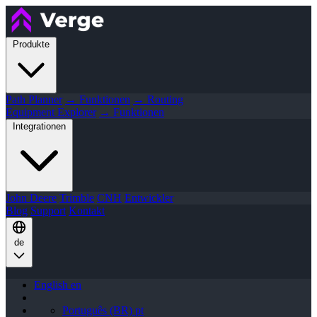
Produkte
Path Planner
→ Funktionen
→ Routing
Equipment Explorer
→ Funktionen
Integrationen
John Deere
Trimble
CNH
Entwickler
Blog
Support
Kontakt
de
English
en
Português (BR)
pt