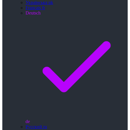
Українська
uk
Français
fr
Deutsch
de
Русский
ru