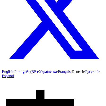
English
·
Português (BR)
·
Українська
·
Français
·
Deutsch
·
Русский
·
Español