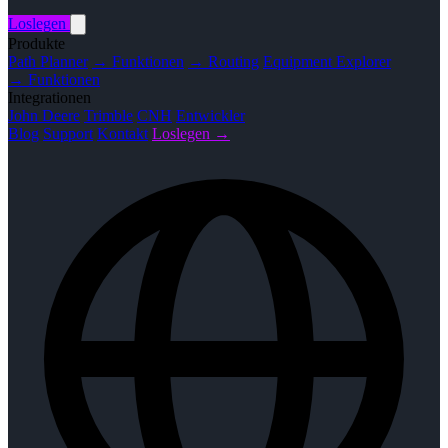
Loslegen
Produkte
Path Planner
→ Funktionen
→ Routing
Equipment Explorer
→ Funktionen
Integrationen
John Deere
Trimble
CNH
Entwickler
Blog
Support
Kontakt
Loslegen →