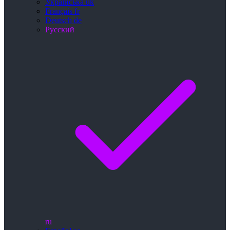
Українська
uk
Français
fr
Deutsch
de
Русский
ru