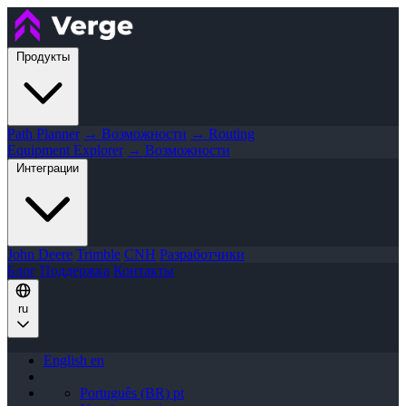
Продукты
Path Planner
→ Возможности
→ Routing
Equipment Explorer
→ Возможности
Интеграции
John Deere
Trimble
CNH
Разработчики
Блог
Поддержка
Контакты
ru
English
en
Português (BR)
pt