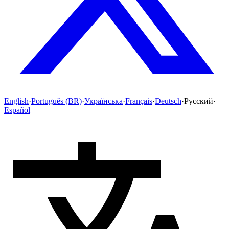
English
·
Português (BR)
·
Українська
·
Français
·
Deutsch
·
Русский
·
Español