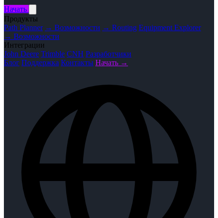
Начать
Продукты
Path Planner
→ Возможности
→ Routing
Equipment Explorer
→ Возможности
Интеграции
John Deere
Trimble
CNH
Разработчики
Блог
Поддержка
Контакты
Начать →