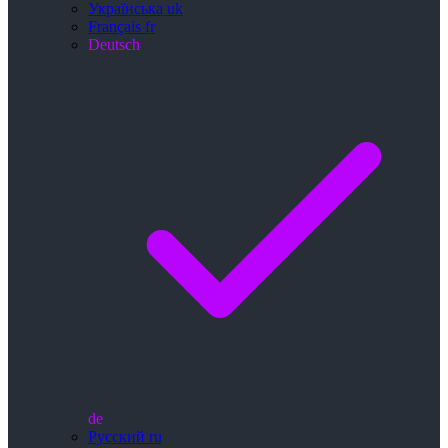
Українська
uk
Français
fr
Deutsch
de
Русский
ru