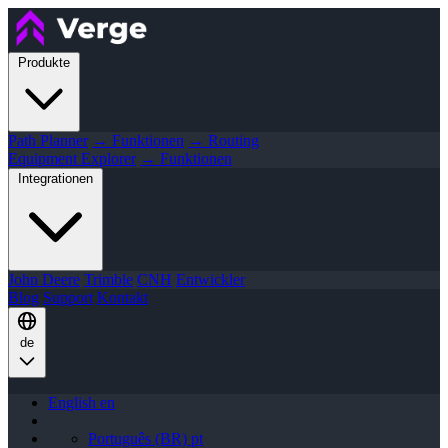
Produkte
Path Planner
→ Funktionen
→ Routing
Equipment Explorer
→ Funktionen
Integrationen
John Deere
Trimble
CNH
Entwickler
Blog
Support
Kontakt
de
English
en
Português (BR)
pt