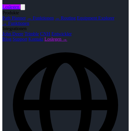
Loslegen
Produkte
Path Planner
→ Funktionen
→ Routing
Equipment Explorer
→ Funktionen
Integrationen
John Deere
Trimble
CNH
Entwickler
Blog
Support
Kontakt
Loslegen →