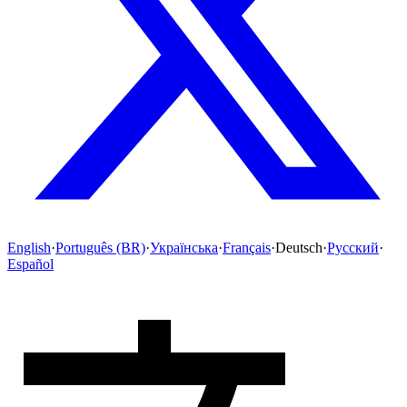
English
·
Português (BR)
·
Українська
·
Français
·
Deutsch
·
Русский
·
Español