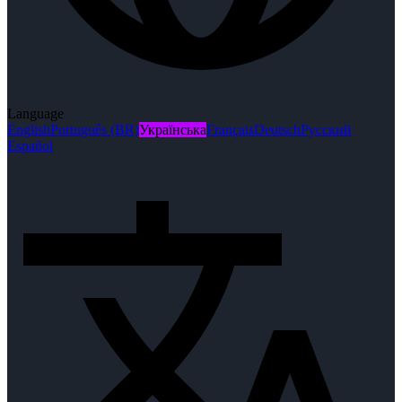
Language
English
Português (BR)
Українська
Français
Deutsch
Русский
Español