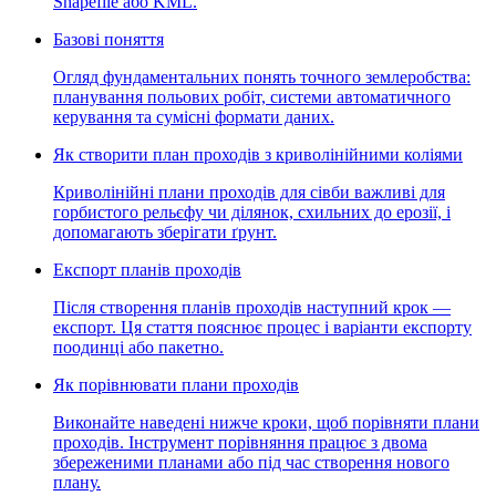
Shapefile або KML.
Базові поняття
Огляд фундаментальних понять точного землеробства:
планування польових робіт, системи автоматичного
керування та сумісні формати даних.
Як створити план проходів з криволінійними коліями
Криволінійні плани проходів для сівби важливі для
горбистого рельєфу чи ділянок, схильних до ерозії, і
допомагають зберігати ґрунт.
Експорт планів проходів
Після створення планів проходів наступний крок —
експорт. Ця стаття пояснює процес і варіанти експорту
поодинці або пакетно.
Як порівнювати плани проходів
Виконайте наведені нижче кроки, щоб порівняти плани
проходів. Інструмент порівняння працює з двома
збереженими планами або під час створення нового
плану.