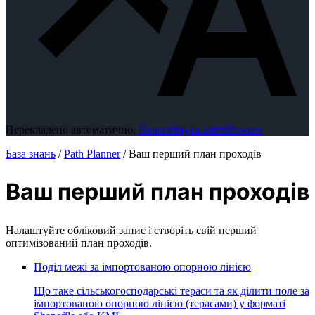
Перекладено автоматично.
Переглянути англійською
База знань
/
Path Planner
/
Ваш перший план проходів
Ваш перший план проходів
Налаштуйте обліковий запис і створіть свій перший
оптимізований план проходів.
Поділ межі за імпортованою опорною лінією
Що таке сільськогосподарські тераси та як ділити поле за
імпортованою опорною лінією (терасами) у форматі