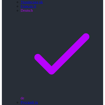
Українська
uk
Français
fr
Deutsch
de
Русский
ru