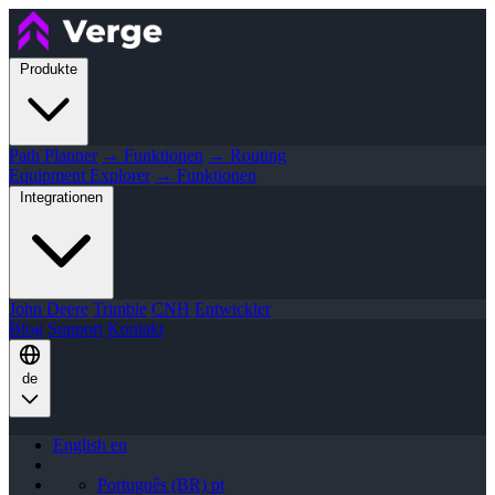
Produkte
Path Planner
→ Funktionen
→ Routing
Equipment Explorer
→ Funktionen
Integrationen
John Deere
Trimble
CNH
Entwickler
Blog
Support
Kontakt
de
English
en
Português (BR)
pt