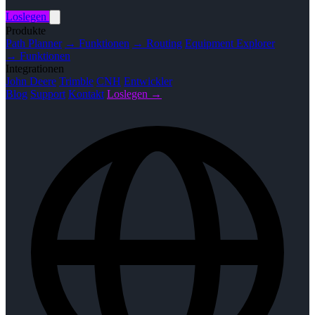
Loslegen
Produkte
Path Planner
→ Funktionen
→ Routing
Equipment Explorer
→ Funktionen
Integrationen
John Deere
Trimble
CNH
Entwickler
Blog
Support
Kontakt
Loslegen →