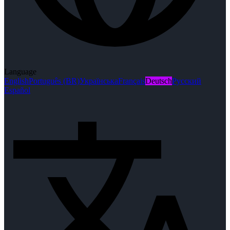
Language
English
Português (BR)
Українська
Français
Deutsch
Русский
Español