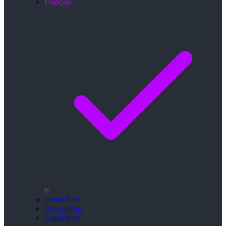
Français
fr
Deutsch
de
Русский
ru
Español
es