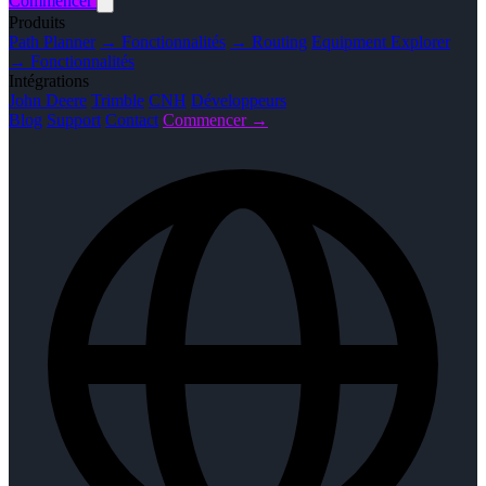
Commencer
Produits
Path Planner
→ Fonctionnalités
→ Routing
Equipment Explorer
→ Fonctionnalités
Intégrations
John Deere
Trimble
CNH
Développeurs
Blog
Support
Contact
Commencer →