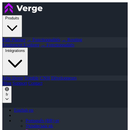
Produits
Path Planner
→ Fonctionnalités
→ Routing
Equipment Explorer
→ Fonctionnalités
Intégrations
John Deere
Trimble
CNH
Développeurs
Blog
Support
Contact
fr
English
en
Português (BR)
pt
Українська
uk