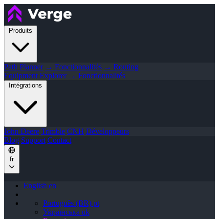
Produits
Path Planner
→ Fonctionnalités
→ Routing
Equipment Explorer
→ Fonctionnalités
Intégrations
John Deere
Trimble
CNH
Développeurs
Blog
Support
Contact
fr
English
en
Português (BR)
pt
Українська
uk