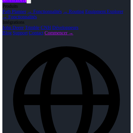
Commencer
Produits
Path Planner
→ Fonctionnalités
→ Routing
Equipment Explorer
→ Fonctionnalités
Intégrations
John Deere
Trimble
CNH
Développeurs
Blog
Support
Contact
Commencer →