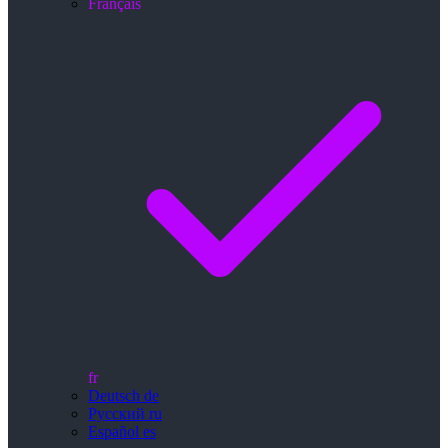
Français
fr
Deutsch
de
Русский
ru
Español
es