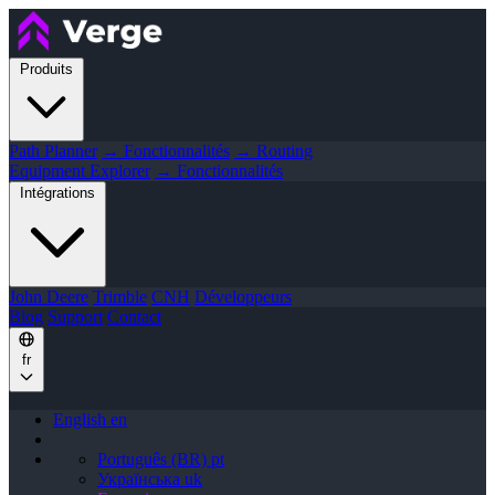
Produits
Path Planner
→ Fonctionnalités
→ Routing
Equipment Explorer
→ Fonctionnalités
Intégrations
John Deere
Trimble
CNH
Développeurs
Blog
Support
Contact
fr
English
en
Português (BR)
pt
Українська
uk