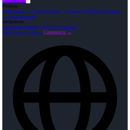
Commencer
Produits
Path Planner
→ Fonctionnalités
→ Routing
Equipment Explorer
→ Fonctionnalités
Intégrations
John Deere
Trimble
CNH
Développeurs
Blog
Support
Contact
Commencer →