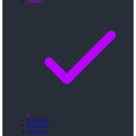
Français
fr
Deutsch
de
Русский
ru
Español
es