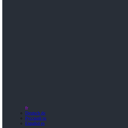
fr
Deutsch
de
Русский
ru
Español
es