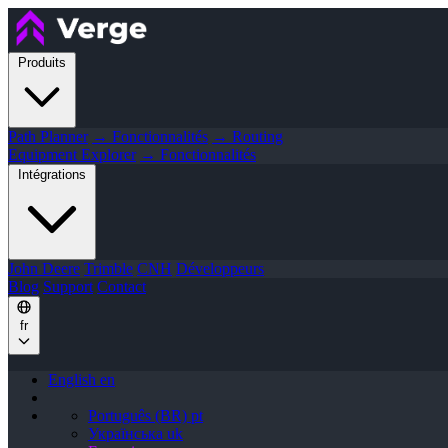
Produits
Path Planner
→ Fonctionnalités
→ Routing
Equipment Explorer
→ Fonctionnalités
Intégrations
John Deere
Trimble
CNH
Développeurs
Blog
Support
Contact
fr
English
en
Português (BR)
pt
Українська
uk