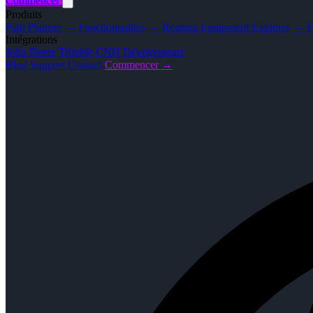
Commencer
Produits
Path Planner
→ Fonctionnalités
→ Routing
Equipment Explorer
→ Fo
Intégrations
John Deere
Trimble
CNH
Développeurs
Blog
Support
Contact
Commencer →