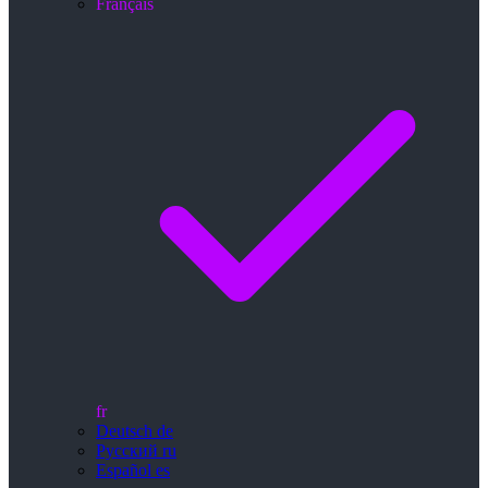
Français
fr
Deutsch
de
Русский
ru
Español
es