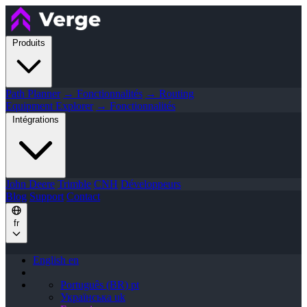
Produits
Path Planner
→ Fonctionnalités
→ Routing
Equipment Explorer
→ Fonctionnalités
Intégrations
John Deere
Trimble
CNH
Développeurs
Blog
Support
Contact
fr
English
en
Português (BR)
pt
Українська
uk