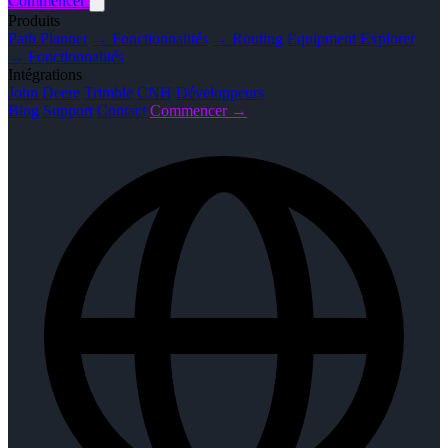
Commencer
Produits
Path Planner
→ Fonctionnalités
→ Routing
Equipment Explorer
→ Fonctionnalités
Intégrations
John Deere
Trimble
CNH
Développeurs
Blog
Support
Contact
Commencer →