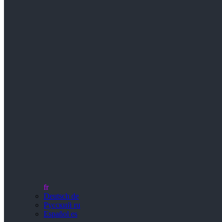
fr
Deutsch
de
Русский
ru
Español
es