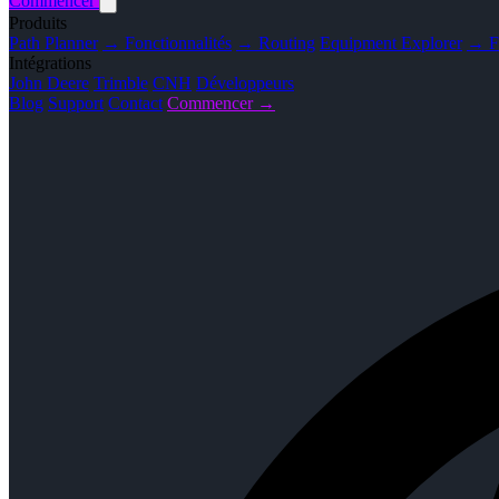
Commencer
Produits
Path Planner
→ Fonctionnalités
→ Routing
Equipment Explorer
→ Fo
Intégrations
John Deere
Trimble
CNH
Développeurs
Blog
Support
Contact
Commencer →