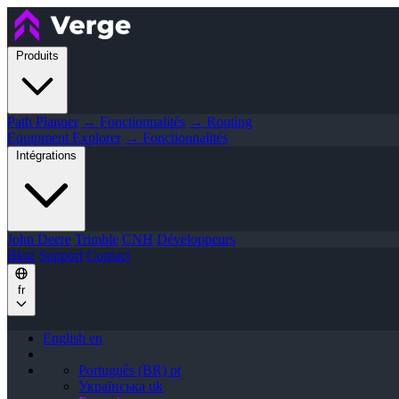
Produits
Path Planner
→ Fonctionnalités
→ Routing
Equipment Explorer
→ Fonctionnalités
Intégrations
John Deere
Trimble
CNH
Développeurs
Blog
Support
Contact
fr
English
en
Português (BR)
pt
Українська
uk