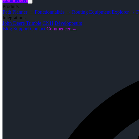
Commencer
Produits
Path Planner
→ Fonctionnalités
→ Routing
Equipment Explorer
→ Fo
Intégrations
John Deere
Trimble
CNH
Développeurs
Blog
Support
Contact
Commencer →