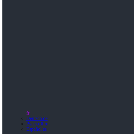
fr
Deutsch
de
Русский
ru
Español
es