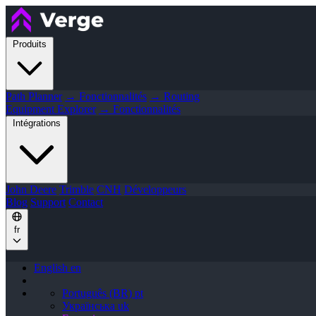
Produits
Path Planner
→ Fonctionnalités
→ Routing
Equipment Explorer
→ Fonctionnalités
Intégrations
John Deere
Trimble
CNH
Développeurs
Blog
Support
Contact
fr
English
en
Português (BR)
pt
Українська
uk