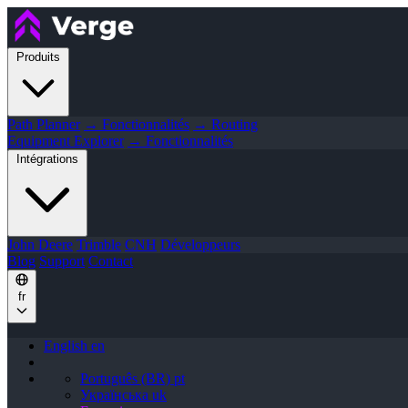
Produits
Path Planner
→ Fonctionnalités
→ Routing
Equipment Explorer
→ Fonctionnalités
Intégrations
John Deere
Trimble
CNH
Développeurs
Blog
Support
Contact
fr
English
en
Português (BR)
pt
Українська
uk