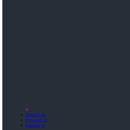
fr
Deutsch
de
Русский
ru
Español
es