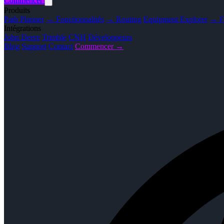
Commencer
Produits
Path Planner
→ Fonctionnalités
→ Routing
Equipment Explorer
→ Fo
Intégrations
John Deere
Trimble
CNH
Développeurs
Blog
Support
Contact
Commencer →