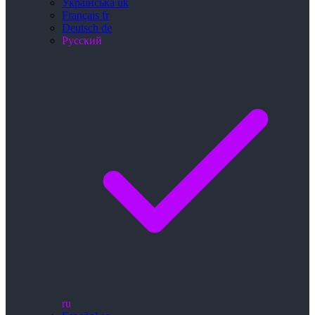
Українська
uk
Français
fr
Deutsch
de
Русский
ru