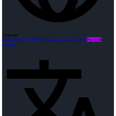
Language
English
Português (BR)
Українська
Français
Deutsch
Русский
Español