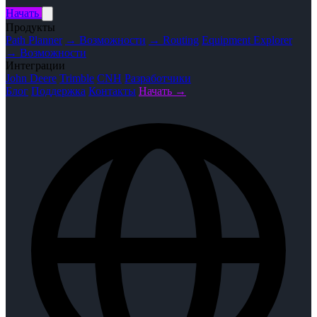
Начать
Продукты
Path Planner
→ Возможности
→ Routing
Equipment Explorer
→ Возможности
Интеграции
John Deere
Trimble
CNH
Разработчики
Блог
Поддержка
Контакты
Начать →