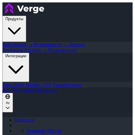
Продукты
Path Planner
→ Возможности
→ Routing
Equipment Explorer
→ Возможности
Интеграции
John Deere
Trimble
CNH
Разработчики
Блог
Поддержка
Контакты
ru
English
en
Português (BR)
pt