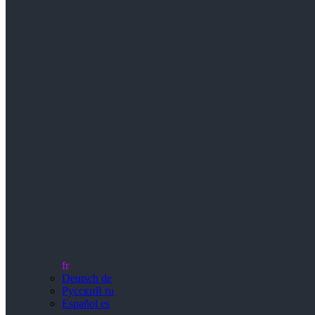
fr
Deutsch
de
Русский
ru
Español
es