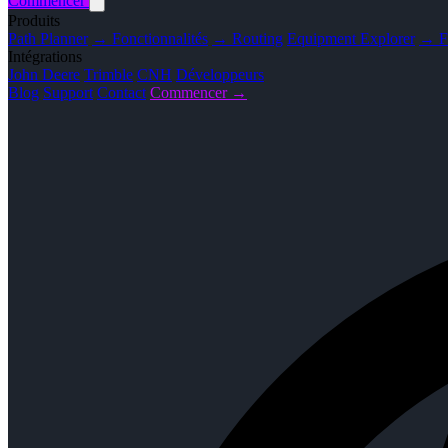
Commencer
Produits
Path Planner
→ Fonctionnalités
→ Routing
Equipment Explorer
→ Fo
Intégrations
John Deere
Trimble
CNH
Développeurs
Blog
Support
Contact
Commencer →