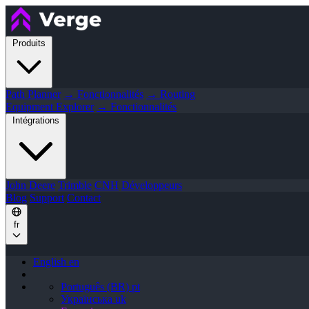
Produits
Path Planner
→ Fonctionnalités
→ Routing
Equipment Explorer
→ Fonctionnalités
Intégrations
John Deere
Trimble
CNH
Développeurs
Blog
Support
Contact
fr
English
en
Português (BR)
pt
Українська
uk