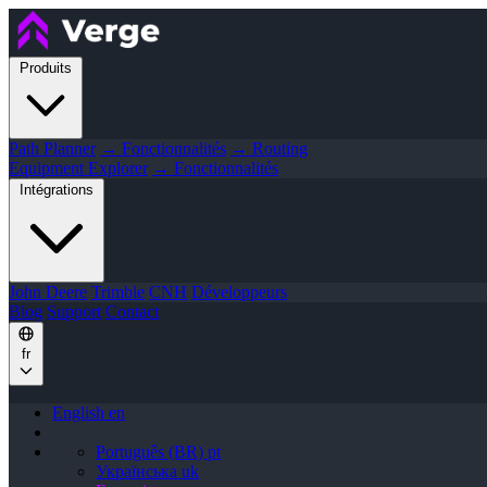
Produits
Path Planner
→ Fonctionnalités
→ Routing
Equipment Explorer
→ Fonctionnalités
Intégrations
John Deere
Trimble
CNH
Développeurs
Blog
Support
Contact
fr
English
en
Português (BR)
pt
Українська
uk