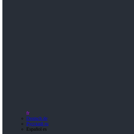
fr
Deutsch
de
Русский
ru
Español
es