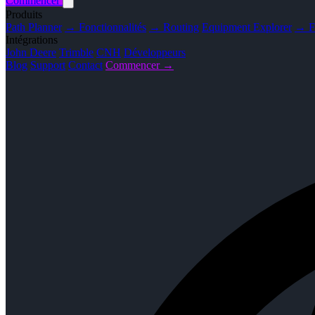
Commencer
Produits
Path Planner
→ Fonctionnalités
→ Routing
Equipment Explorer
→ Fo
Intégrations
John Deere
Trimble
CNH
Développeurs
Blog
Support
Contact
Commencer →