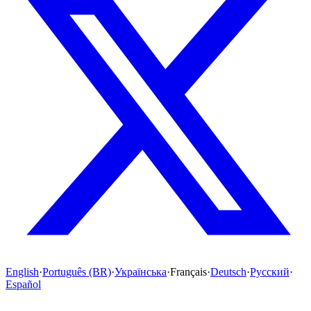
English
·
Português (BR)
·
Українська
·
Français
·
Deutsch
·
Русский
·
Español