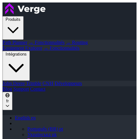
Produits
Path Planner
→ Fonctionnalités
→ Routing
Equipment Explorer
→ Fonctionnalités
Intégrations
John Deere
Trimble
CNH
Développeurs
Blog
Support
Contact
fr
English
en
Português (BR)
pt
Українська
uk