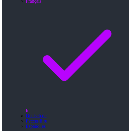
Français
fr
Deutsch
de
Русский
ru
Español
es