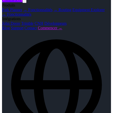
Commencer
Produits
Path Planner
→ Fonctionnalités
→ Routing
Equipment Explorer
→ Fonctionnalités
Intégrations
John Deere
Trimble
CNH
Développeurs
Blog
Support
Contact
Commencer →