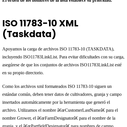
El orden de los nombres de la lista establece su prioridad.
ISO 11783-10 XML
(Taskdata)
Apoyamos la carga de archivos ISO 11783-10 (TASKDATA),
incluyendo ISO11783LinkList. Para evitar dificultades con su carga,
asegúrese de que los conjuntos de archivos ISO11783LinkList esté
en su propio directorio.
Como los archivos xml formateados ISO 11783-10 siguen un
estándar común, deben tener datos de cultivadores, granja y campo
insertados automáticamente por la herramienta que generó el
archivo. Utilizamos el nombre â€œCustomerLastNameâ€ para el
nombre Grower, el â€œFarmDesignatorâ€ para el nombre de la
granja, y el â€œPartfieldDesignatorâ€ para nombres de campo