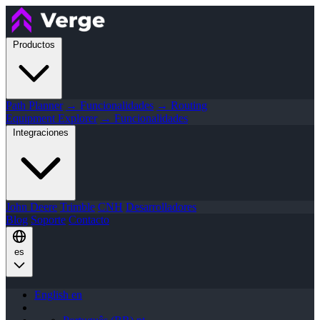
Productos
Path Planner
→ Funcionalidades
→ Routing
Equipment Explorer
→ Funcionalidades
Integraciones
John Deere
Trimble
CNH
Desarrolladores
Blog
Soporte
Contacto
es
English
en