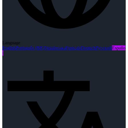
Language
English
Português (BR)
Українська
Français
Deutsch
Русский
Españo
l