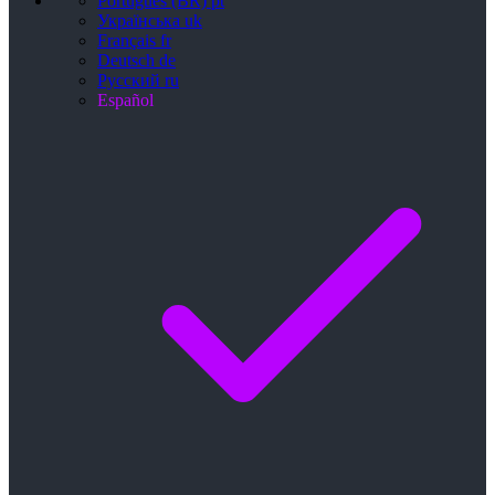
Português (BR)
pt
Українська
uk
Français
fr
Deutsch
de
Русский
ru
Español