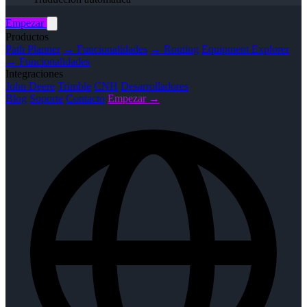
Empezar
Productos
Path Planner
→ Funcionalidades
→ Routing
Equipment Explorer
→ Funcionalidades
Integraciones
John Deere
Trimble
CNH
Desarrolladores
Blog
Soporte
Contacto
Empezar →