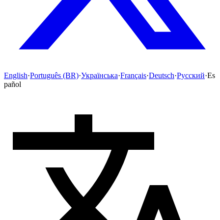
English
·
Português (BR)
·
Українська
·
Français
·
Deutsch
·
Русский
·
Es
pañol