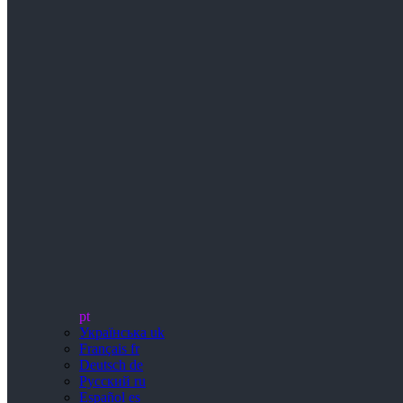
pt
Українська
uk
Français
fr
Deutsch
de
Русский
ru
Español
es