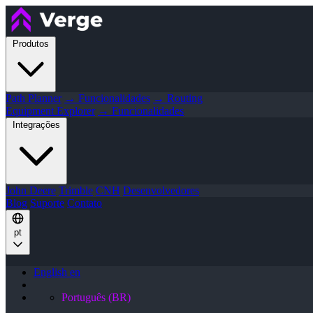
Produtos
Path Planner
→ Funcionalidades
→ Routing
Equipment Explorer
→ Funcionalidades
Integrações
John Deere
Trimble
CNH
Desenvolvedores
Blog
Suporte
Contato
pt
English
en
Português (BR)