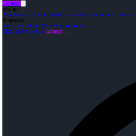
Começar
Produtos
Path Planner
→ Funcionalidades
→ Routing
Equipment Explorer
→ F
Integrações
John Deere
Trimble
CNH
Desenvolvedores
Blog
Suporte
Contato
Começar →