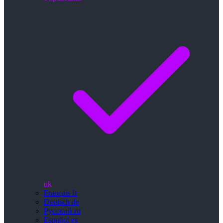
uk
Français
fr
Deutsch
de
Русский
ru
Español
es