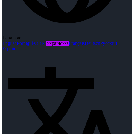
Language
English
Português (BR)
Українська
Français
Deutsch
Русский
Español