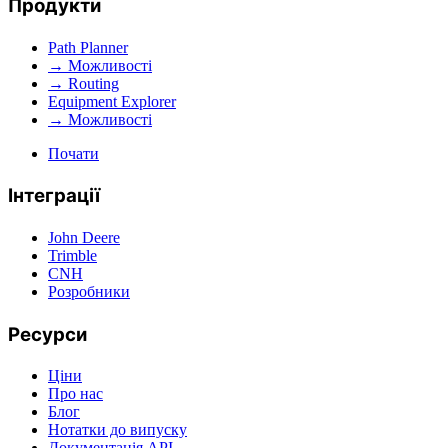
Продукти
Path Planner
→ Можливості
→ Routing
Equipment Explorer
→ Можливості
Почати
Інтеграції
John Deere
Trimble
CNH
Розробники
Ресурси
Ціни
Про нас
Блог
Нотатки до випуску
Документація API