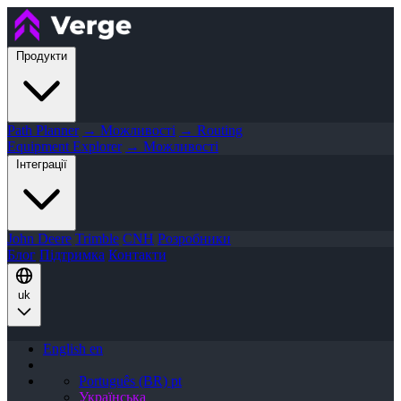
Продукти
Path Planner
→ Можливості
→ Routing
Equipment Explorer
→ Можливості
Інтеграції
John Deere
Trimble
CNH
Розробники
Блог
Підтримка
Контакти
uk
English
en
Português (BR)
pt
Українська