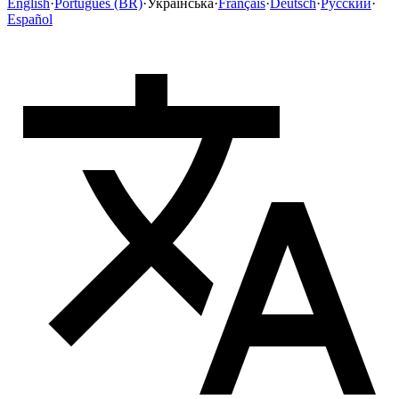
English
·
Português (BR)
·
Українська
·
Français
·
Deutsch
·
Русский
·
Español