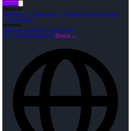
Почати
Продукти
Path Planner
→ Можливості
→ Routing
Equipment Explorer
→ Можливості
Інтеграції
John Deere
Trimble
CNH
Розробники
Блог
Підтримка
Контакти
Почати →