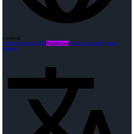
Language
English
Português (BR)
Українська
Français
Deutsch
Русский
Español