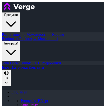
Продукти
Path Planner
→ Можливості
→ Routing
Equipment Explorer
→ Можливості
Інтеграції
John Deere
Trimble
CNH
Розробники
Блог
Підтримка
Контакти
uk
English
en
Português (BR)
pt
Українська