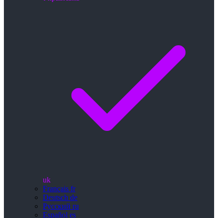
uk
Français
fr
Deutsch
de
Русский
ru
Español
es