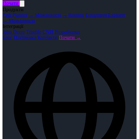
Почати
Продукти
Path Planner
→ Можливості
→ Routing
Equipment Explorer
→ Можливості
Інтеграції
John Deere
Trimble
CNH
Розробники
Блог
Підтримка
Контакти
Почати →