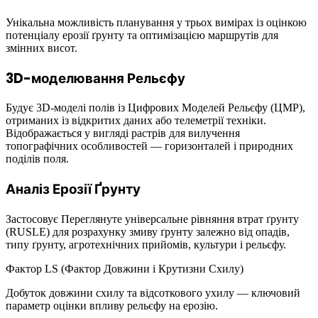
Унікальна можливість планування у трьох вимірах із оцінкою
потенціалу ерозії ґрунту та оптимізацією маршрутів для
змінних висот.
3D-моделювання Рельєфу
Будує 3D-моделі полів із Цифрових Моделей Рельєфу (ЦМР),
отриманих із відкритих даних або телеметрії техніки.
Відображається у вигляді растрів для вилучення
топографічних особливостей — горизонталей і природних
поділів поля.
Аналіз Ерозії Ґрунту
Застосовує Переглянуте універсальне рівняння втрат ґрунту
(RUSLE) для розрахунку змиву ґрунту залежно від опадів,
типу ґрунту, агротехнічних прийомів, культури і рельєфу.
Фактор LS (Фактор Довжини і Крутизни Схилу)
Добуток довжини схилу та відсоткового ухилу — ключовий
параметр оцінки впливу рельєфу на ерозію.