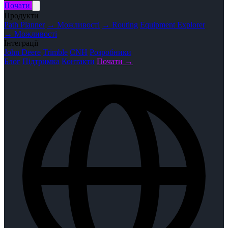
Почати
Продукти
Path Planner
→ Можливості
→ Routing
Equipment Explorer
→ Можливості
Інтеграції
John Deere
Trimble
CNH
Розробники
Блог
Підтримка
Контакти
Почати →