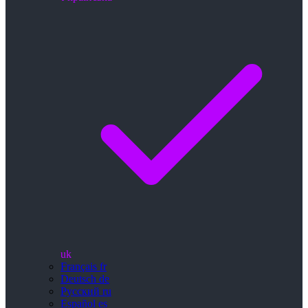
uk
Français
fr
Deutsch
de
Русский
ru
Español
es