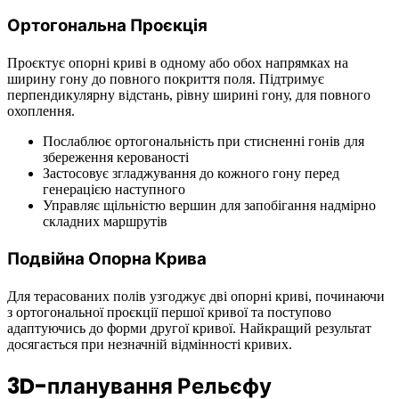
Ортогональна Проєкція
Проєктує опорні криві в одному або обох напрямках на
ширину гону до повного покриття поля. Підтримує
перпендикулярну відстань, рівну ширині гону, для повного
охоплення.
Послаблює ортогональність при стисненні гонів для
збереження керованості
Застосовує згладжування до кожного гону перед
генерацією наступного
Управляє щільністю вершин для запобігання надмірно
складних маршрутів
Подвійна Опорна Крива
Для терасованих полів узгоджує дві опорні криві, починаючи
з ортогональної проєкції першої кривої та поступово
адаптуючись до форми другої кривої. Найкращий результат
досягається при незначній відмінності кривих.
3D-планування Рельєфу