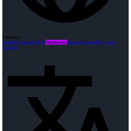
Language
English
Português (BR)
Українська
Français
Deutsch
Русский
Español