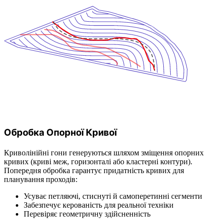
Обробка Опорної Кривої
Криволінійні гони генеруються шляхом зміщення опорних
кривих (криві меж, горизонталі або кластерні контури).
Попередня обробка гарантує придатність кривих для
планування проходів:
Усуває петляючі, стиснуті й самоперетинні сегменти
Забезпечує керованість для реальної техніки
Перевіряє геометричну здійсненність