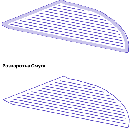
Розворотна Смуга