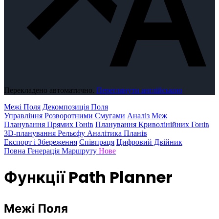
Перекладено автоматично.
Переглянути англійською
Межі Поля
Декомпозиція Поля
Управління Розворотними Смугами
Аналіз Меж
Планування Прямих Гонів
Планування Криволінійних Гонів
3D-планування Рельєфу
Аналітика Планів
Експорт і Збереження
Співпраця
Цифровий Двійник
Повна Генерація Маршруту
Нове
Функції Path Planner
Межі Поля