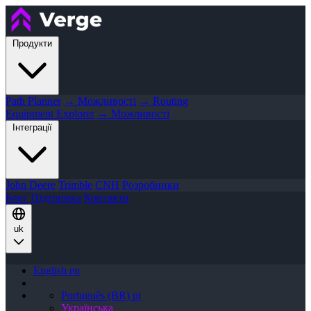
Продукти
Path Planner
→ Можливості
→ Routing
Equipment Explorer
→ Можливості
Інтеграції
John Deere
Trimble
CNH
Розробники
Блог
Підтримка
Контакти
uk
English
en
Português (BR)
pt
Українська