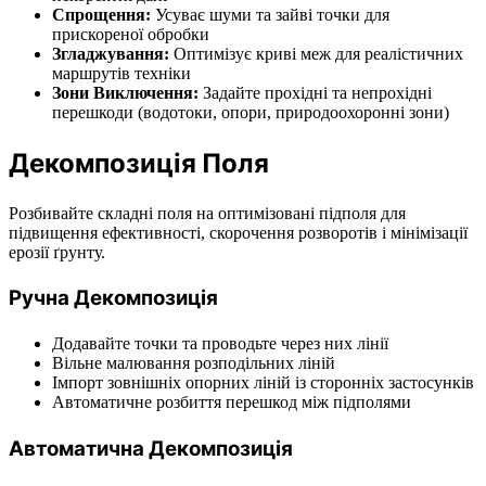
Спрощення:
Усуває шуми та зайві точки для
прискореної обробки
Згладжування:
Оптимізує криві меж для реалістичних
маршрутів техніки
Зони Виключення:
Задайте прохідні та непрохідні
перешкоди (водотоки, опори, природоохоронні зони)
Декомпозиція Поля
Розбивайте складні поля на оптимізовані підполя для
підвищення ефективності, скорочення розворотів і мінімізації
ерозії ґрунту.
Ручна Декомпозиція
Додавайте точки та проводьте через них лінії
Вільне малювання розподільних ліній
Імпорт зовнішніх опорних ліній із сторонніх застосунків
Автоматичне розбиття перешкод між підполями
Автоматична Декомпозиція