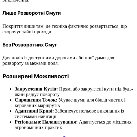
Лише Розворотні Смуги
Покриття лише там, де техніка фактично розвертається, що
скорочує зайві проходи.
Без Розворотних Смуг
Для полів із доступними дорогами або проїздами для
розвороту за межами поля.
Розширені Можливості
Закруглення Кутів:
Прямі або закруглені кути під будь-
який радіус повороту
Спрощення Точок:
Усуває шуми для більш чистих і
керованих маршрутів
Адаптивні Криві:
Забезпечує польове виконання із
системами навігації
Регіональне Налаштування:
Адаптується до місцевих
агрономічних практик