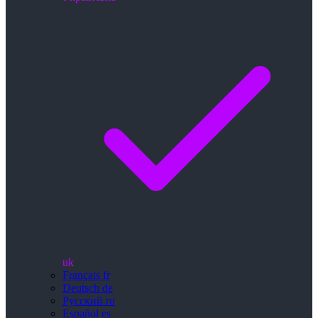
uk
Français
fr
Deutsch
de
Русский
ru
Español
es