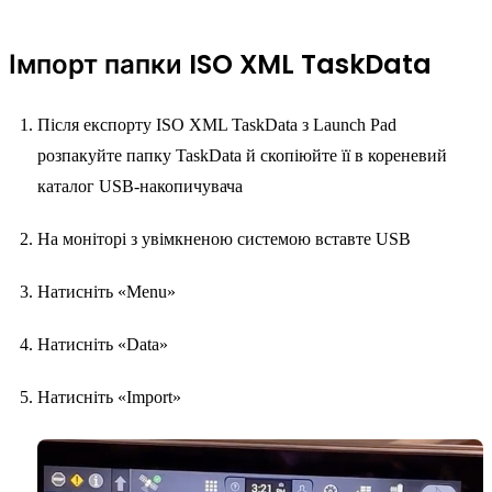
Імпорт папки ISO XML TaskData
Після експорту ISO XML TaskData з Launch Pad
розпакуйте папку TaskData й скопіюйте її в кореневий
каталог USB-накопичувача
На моніторі з увімкненою системою вставте USB
Натисніть «Menu»
Натисніть «Data»
Натисніть «Import»