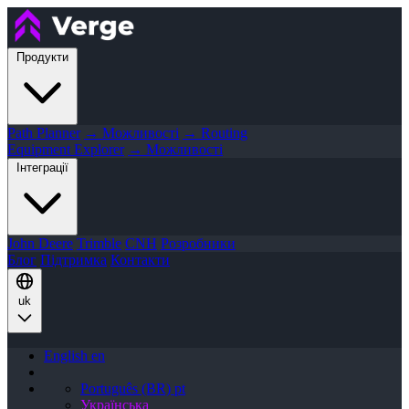
Продукти
Path Planner
→ Можливості
→ Routing
Equipment Explorer
→ Можливості
Інтеграції
John Deere
Trimble
CNH
Розробники
Блог
Підтримка
Контакти
uk
English
en
Português (BR)
pt
Українська