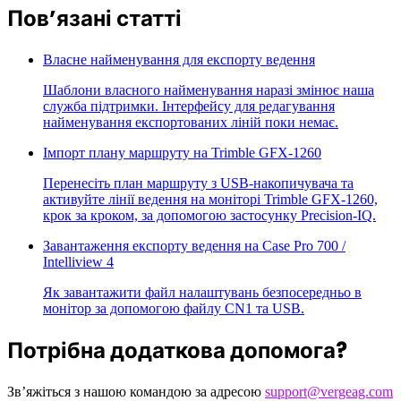
Пов’язані статті
Власне найменування для експорту ведення
Шаблони власного найменування наразі змінює наша
служба підтримки. Інтерфейсу для редагування
найменування експортованих ліній поки немає.
Імпорт плану маршруту на Trimble GFX-1260
Перенесіть план маршруту з USB-накопичувача та
активуйте лінії ведення на моніторі Trimble GFX-1260,
крок за кроком, за допомогою застосунку Precision-IQ.
Завантаження експорту ведення на Case Pro 700 /
Intelliview 4
Як завантажити файл налаштувань безпосередньо в
монітор за допомогою файлу CN1 та USB.
Потрібна додаткова допомога?
Зв’яжіться з нашою командою за адресою
support@vergeag.com