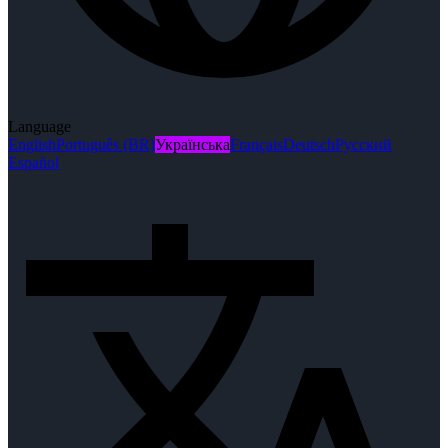
Language
English
Português (BR)
Українська
Français
Deutsch
Русский
Español