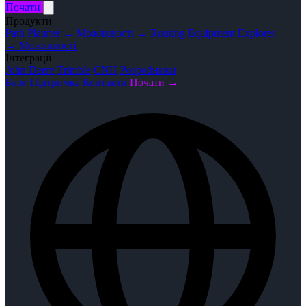
Почати
Продукти
Path Planner
→ Можливості
→ Routing
Equipment Explorer
→ Можливості
Інтеграції
John Deere
Trimble
CNH
Розробники
Блог
Підтримка
Контакти
Почати →