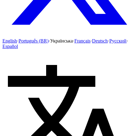
English
·
Português (BR)
·
Українська
·
Français
·
Deutsch
·
Русский
·
Español