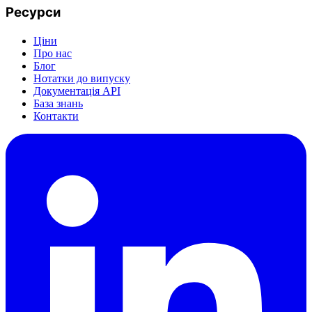
Ресурси
Ціни
Про нас
Блог
Нотатки до випуску
Документація API
База знань
Контакти