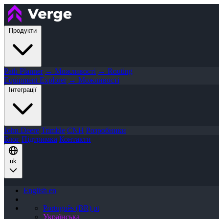
Продукти
Path Planner
→ Можливості
→ Routing
Equipment Explorer
→ Можливості
Інтеграції
John Deere
Trimble
CNH
Розробники
Блог
Підтримка
Контакти
uk
English
en
Português (BR)
pt
Українська