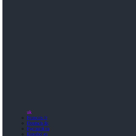
uk
Français
fr
Deutsch
de
Русский
ru
Español
es