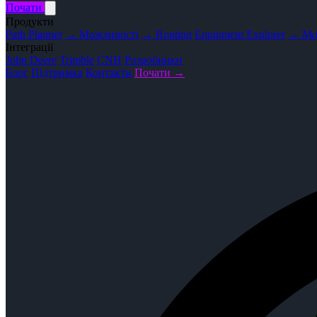
Почати
Продукти
Path Planner
→ Можливості
→ Routing
Equipment Explorer
→ Мо
Інтеграції
John Deere
Trimble
CNH
Розробники
Блог
Підтримка
Контакти
Почати →