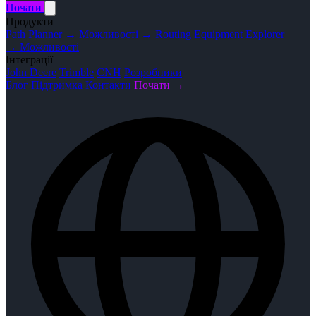
Почати
Продукти
Path Planner
→ Можливості
→ Routing
Equipment Explorer
→ Можливості
Інтеграції
John Deere
Trimble
CNH
Розробники
Блог
Підтримка
Контакти
Почати →