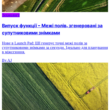
Технології
Випуск функції - Межі полів, згенеровані за
супутниковими знімками
Нове в Launch Pad: ШІ генерує точні межі полів за
супутниковими знімками за секунди. Ідеально для планування
в міжсезоння.
By AJ