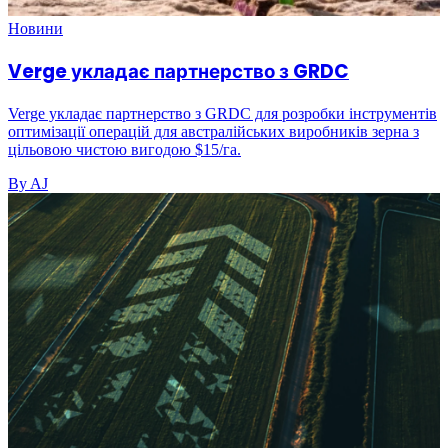
Новини
Verge укладає партнерство з GRDC
Verge укладає партнерство з GRDC для розробки інструментів
оптимізації операцій для австралійських виробників зерна з
цільовою чистою вигодою $15/га.
By AJ