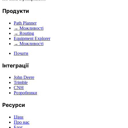
Продукти
Path Planner
→ Можливості
→ Routing
Equipment Explorer
→ Можливості
Почати
Інтеграції
John Deere
Trimble
CNH
Розробники
Ресурси
Ціни
Про нас
Блог