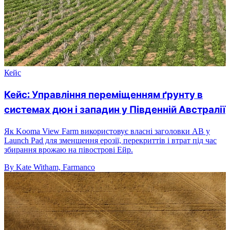
Кейс
Кейс: Управління переміщенням ґрунту в
системах дюн і западин у Південній Австралії
Як Kooma View Farm використовує власні заголовки AB у
Launch Pad для зменшення ерозії, перекриттів і втрат під час
збирання врожаю на півострові Ейр.
By Kate Witham, Farmanco