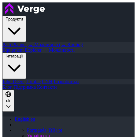
Продукти
Path Planner
→ Можливості
→ Routing
Equipment Explorer
→ Можливості
Інтеграції
John Deere
Trimble
CNH
Розробники
Блог
Підтримка
Контакти
uk
English
en
Português (BR)
pt
Українська