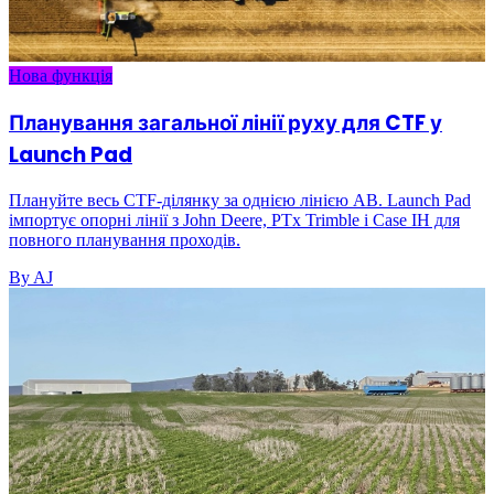
Нова функція
Планування загальної лінії руху для CTF у
Launch Pad
Плануйте весь CTF-ділянку за однією лінією AB. Launch Pad
імпортує опорні лінії з John Deere, PTx Trimble і Case IH для
повного планування проходів.
By AJ