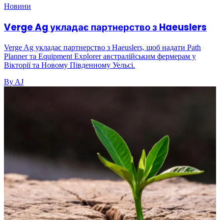
Новини
Verge Ag укладає партнерство з Haeuslers
Verge Ag укладає партнерство з Haeuslers, щоб надати Path
Planner та Equipment Explorer австралійським фермерам у
Вікторії та Новому Південному Уельсі.
By AJ