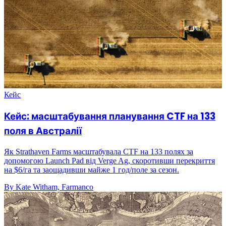
Кейс
Кейс: масштабування планування CTF на 133
поля в Австралії
Як Strathaven Farms масштабувала CTF на 133 полях за
допомогою Launch Pad від Verge Ag, скоротивши перекриття
на $6/га та заощадивши майже 1 год/поле за сезон.
By Kate Witham, Farmanco