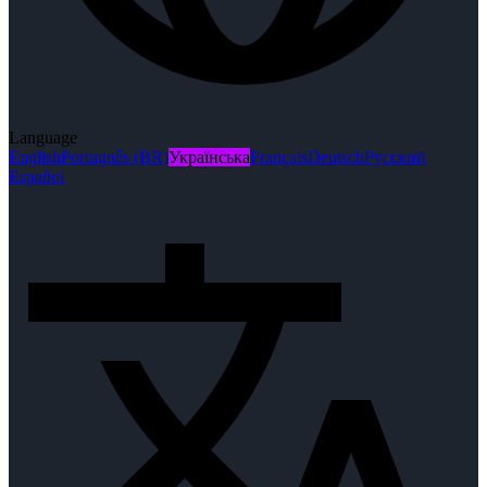
Language
English
Português (BR)
Українська
Français
Deutsch
Русский
Español