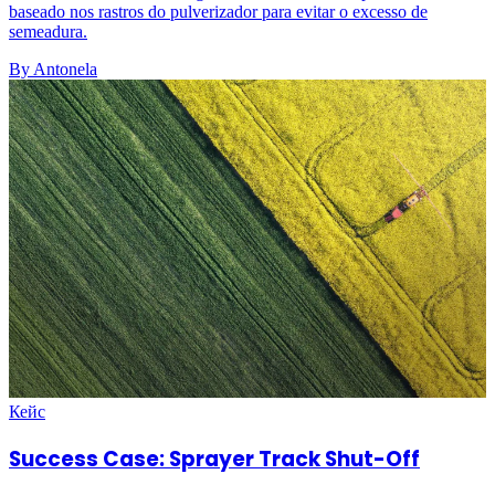
baseado nos rastros do pulverizador para evitar o excesso de
semeadura.
By Antonela
Кейс
Success Case: Sprayer Track Shut-Off