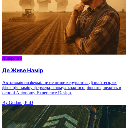
Лідерство
Де Живе Намір
Автономія на фермі: це не лише керування. Дізнайтеся, як
фіксація наміру фермера, «чому» кожного рішення, лежить в
основі Autonomy Experience Design.
By Godard, PhD