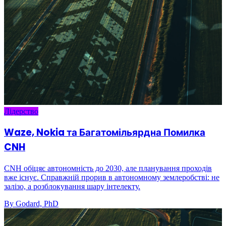
Лідерство
Waze, Nokia та Багатомільярдна Помилка
CNH
CNH обіцяє автономність до 2030, але планування проходів
вже існує. Справжній прорив в автономному землеробстві: не
залізо, а розблокування шару інтелекту.
By Godard, PhD