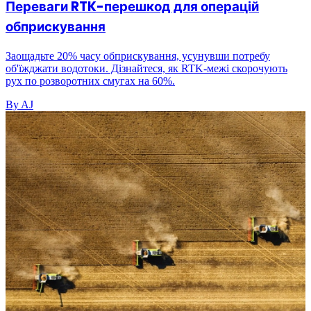
Переваги RTK-перешкод для операцій
обприскування
Заощадьте 20% часу обприскування, усунувши потребу
об'їжджати водотоки. Дізнайтеся, як RTK-межі скорочують
рух по розворотних смугах на 60%.
By AJ