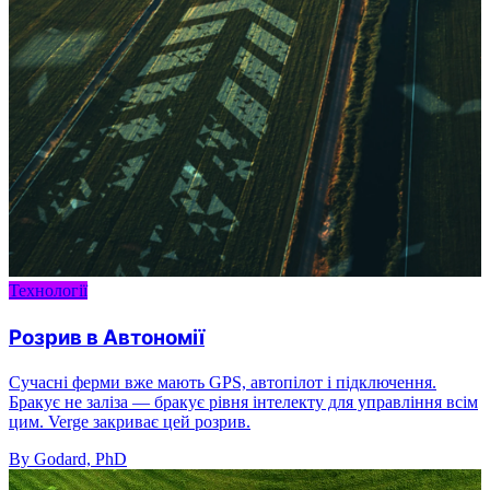
Технології
Розрив в Автономії
Сучасні ферми вже мають GPS, автопілот і підключення.
Бракує не заліза — бракує рівня інтелекту для управління всім
цим. Verge закриває цей розрив.
By Godard, PhD