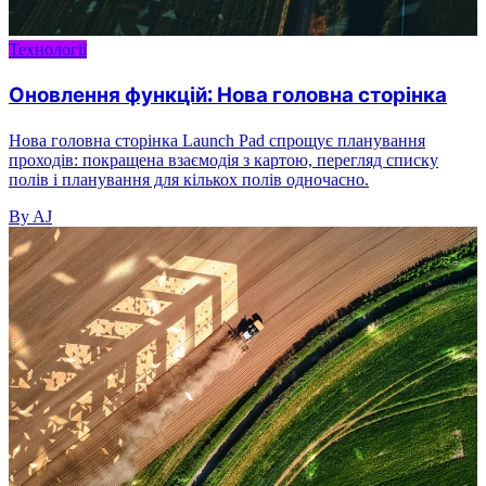
Технології
Оновлення функцій: Нова головна сторінка
Нова головна сторінка Launch Pad спрощує планування
проходів: покращена взаємодія з картою, перегляд списку
полів і планування для кількох полів одночасно.
By AJ