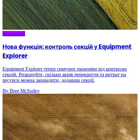
Технології
Нова функція: контроль секцій у Equipment
Explorer
Equipment Explorer тепер симулює економію від контролю
секцій. Розрахуйте, скільки акрів перекриття та витрат на
ресурси можна заощадити, додавши секції.
By Bree McSorley