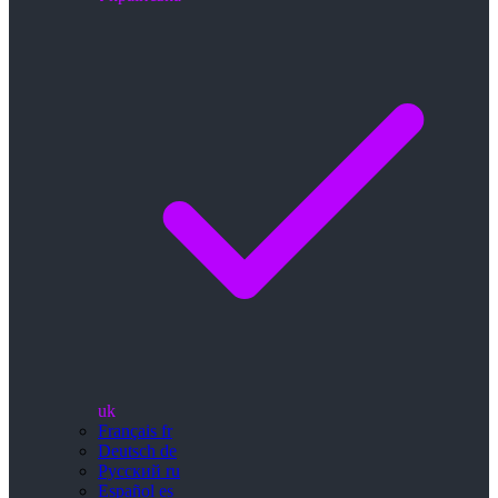
uk
Français
fr
Deutsch
de
Русский
ru
Español
es