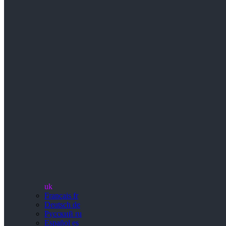
uk
Français
fr
Deutsch
de
Русский
ru
Español
es