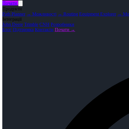
Почати
Продукти
Path Planner
→ Можливості
→ Routing
Equipment Explorer
→ Мо
Інтеграції
John Deere
Trimble
CNH
Розробники
Блог
Підтримка
Контакти
Почати →