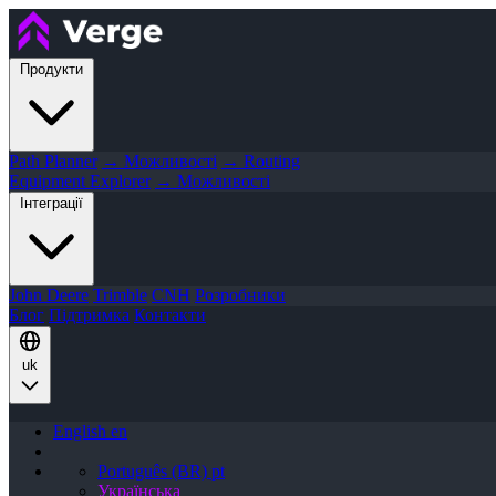
Продукти
Path Planner
→ Можливості
→ Routing
Equipment Explorer
→ Можливості
Інтеграції
John Deere
Trimble
CNH
Розробники
Блог
Підтримка
Контакти
uk
English
en
Português (BR)
pt
Українська