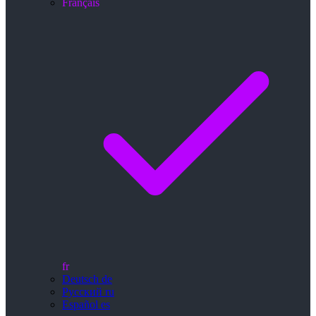
Français
fr
Deutsch
de
Русский
ru
Español
es