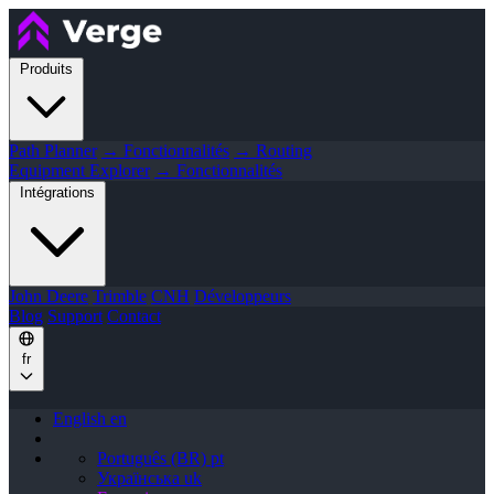
Produits
Path Planner
→ Fonctionnalités
→ Routing
Equipment Explorer
→ Fonctionnalités
Intégrations
John Deere
Trimble
CNH
Développeurs
Blog
Support
Contact
fr
English
en
Português (BR)
pt
Українська
uk