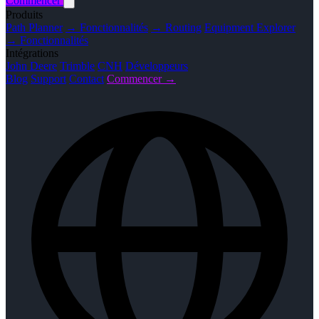
Commencer
Produits
Path Planner
→ Fonctionnalités
→ Routing
Equipment Explorer
→ Fonctionnalités
Intégrations
John Deere
Trimble
CNH
Développeurs
Blog
Support
Contact
Commencer →