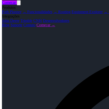
Começar
Produtos
Path Planner
→ Funcionalidades
→ Routing
Equipment Explorer
→ F
Integrações
John Deere
Trimble
CNH
Desenvolvedores
Blog
Suporte
Contato
Começar →