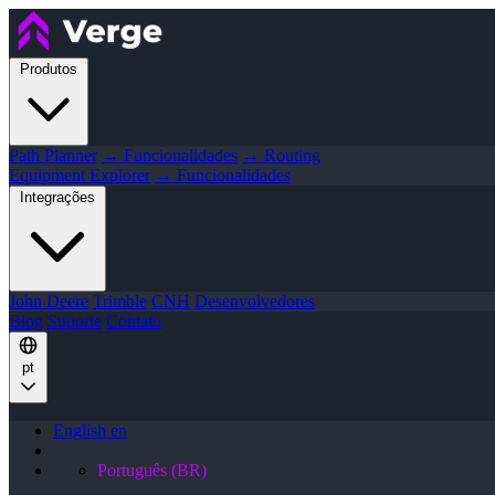
Produtos
Path Planner
→ Funcionalidades
→ Routing
Equipment Explorer
→ Funcionalidades
Integrações
John Deere
Trimble
CNH
Desenvolvedores
Blog
Suporte
Contato
pt
English
en
Português (BR)