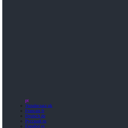
pt
Українська
uk
Français
fr
Deutsch
de
Русский
ru
Español
es