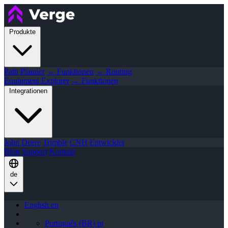
Produkte
Path Planner
→ Funktionen
→ Routing
Equipment Explorer
→ Funktionen
Integrationen
John Deere
Trimble
CNH
Entwickler
Blog
Support
Kontakt
de
English
en
Português (BR)
pt