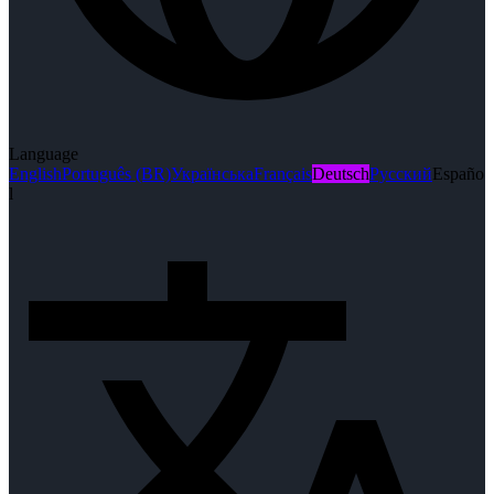
Language
English
Português (BR)
Українська
Français
Deutsch
Русский
Españo
l