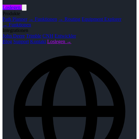
Loslegen
Produkte
Path Planner
→ Funktionen
→ Routing
Equipment Explorer
→ Funktionen
Integrationen
John Deere
Trimble
CNH
Entwickler
Blog
Support
Kontakt
Loslegen →