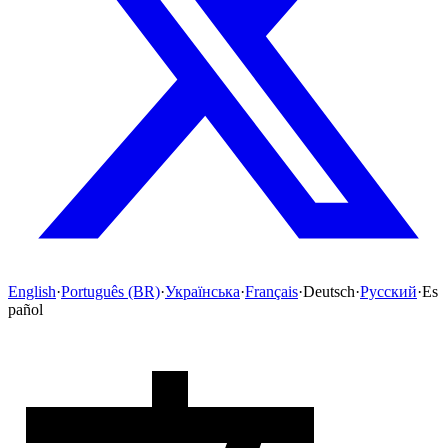
English
·
Português (BR)
·
Українська
·
Français
·
Deutsch
·
Русский
·
Es
pañol