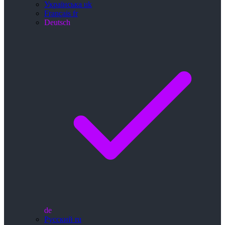
Українська
uk
Français
fr
Deutsch
de
Русский
ru