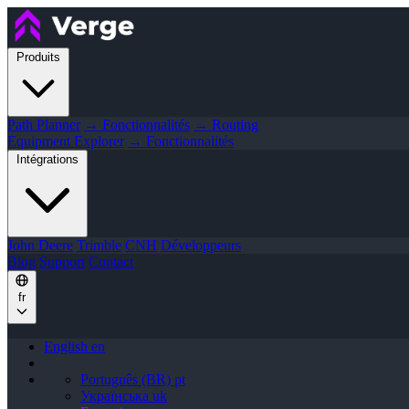
Produits
Path Planner
→ Fonctionnalités
→ Routing
Equipment Explorer
→ Fonctionnalités
Intégrations
John Deere
Trimble
CNH
Développeurs
Blog
Support
Contact
fr
English
en
Português (BR)
pt
Українська
uk