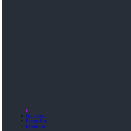
fr
Deutsch
de
Русский
ru
Español
es