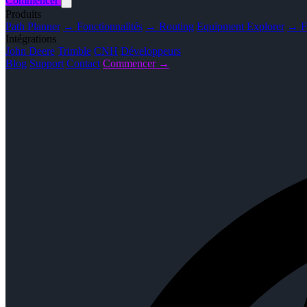
Commencer
Produits
Path Planner
→ Fonctionnalités
→ Routing
Equipment Explorer
→ Fo
Intégrations
John Deere
Trimble
CNH
Développeurs
Blog
Support
Contact
Commencer →