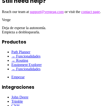
Still need help?
Reach our team at
support@vergeag.com
or visit the
contact page
.
Verge
Deja de esperar la autonomía.
Empieza a desbloquearla.
Productos
Path Planner
→ Funcionalidades
→ Routing
Equipment Explorer
→ Funcionalidades
Empezar
Integraciones
John Deere
Trimble
CNH