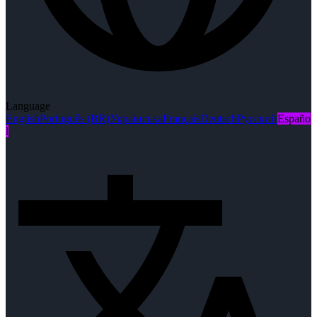
Language
English
Português (BR)
Українська
Français
Deutsch
Русский
Españo
l