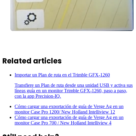
Related articles
Importar un Plan de ruta en el Trimble GFX-1260
Transfiere un Plan de ruta desde una unidad USB y activa sus
líneas guía en un monitor Trimble GFX-1260, paso a paso,
con la app Precision-IQ.
Cómo cargar una exportación de guía de Verge Ag en un
monitor Case Pro 1200/ New Holland Intelliview 12
Cómo cargar una exportación de guía de Verge Ag en un
monitor Case Pro 700 / New Holland Intelliview 4