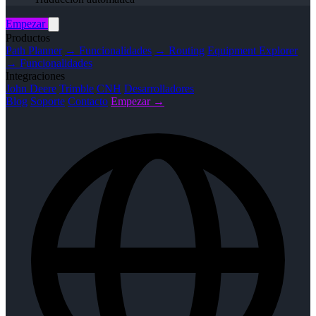
Empezar
Productos
Path Planner
→ Funcionalidades
→ Routing
Equipment Explorer
→ Funcionalidades
Integraciones
John Deere
Trimble
CNH
Desarrolladores
Blog
Soporte
Contacto
Empezar →