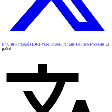
English
·
Português (BR)
·
Українська
·
Français
·
Deutsch
·
Русский
·
Es
pañol