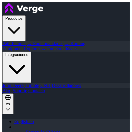
Productos
Path Planner
→ Funcionalidades
→ Routing
Equipment Explorer
→ Funcionalidades
Integraciones
John Deere
Trimble
CNH
Desarrolladores
Blog
Soporte
Contacto
es
English
en