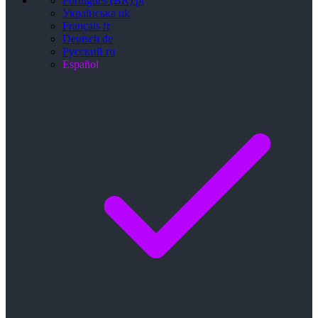
Português (BR)
pt
Українська
uk
Français
fr
Deutsch
de
Русский
ru
Español