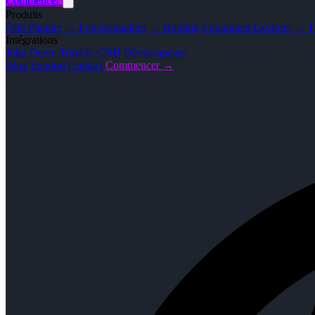
Commencer
Produits
Path Planner
→ Fonctionnalités
→ Routing
Equipment Explorer
→ Fo
Intégrations
John Deere
Trimble
CNH
Développeurs
Blog
Support
Contact
Commencer →