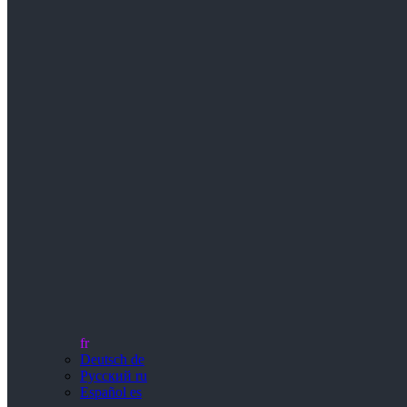
fr
Deutsch
de
Русский
ru
Español
es