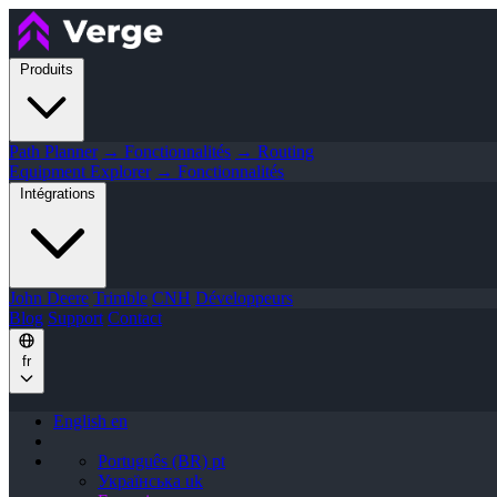
Produits
Path Planner
→ Fonctionnalités
→ Routing
Equipment Explorer
→ Fonctionnalités
Intégrations
John Deere
Trimble
CNH
Développeurs
Blog
Support
Contact
fr
English
en
Português (BR)
pt
Українська
uk