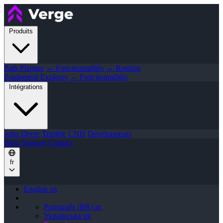
Produits
Path Planner
→ Fonctionnalités
→ Routing
Equipment Explorer
→ Fonctionnalités
Intégrations
John Deere
Trimble
CNH
Développeurs
Blog
Support
Contact
fr
English
en
Português (BR)
pt
Українська
uk