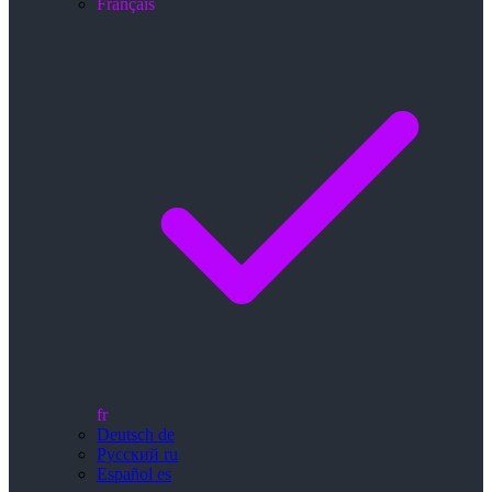
Français
fr
Deutsch
de
Русский
ru
Español
es