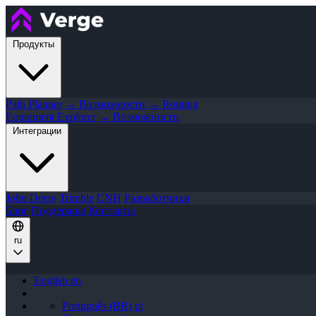
Продукты
Path Planner
→ Возможности
→ Routing
Equipment Explorer
→ Возможности
Интеграции
John Deere
Trimble
CNH
Разработчики
Блог
Поддержка
Контакты
ru
English
en
Português (BR)
pt