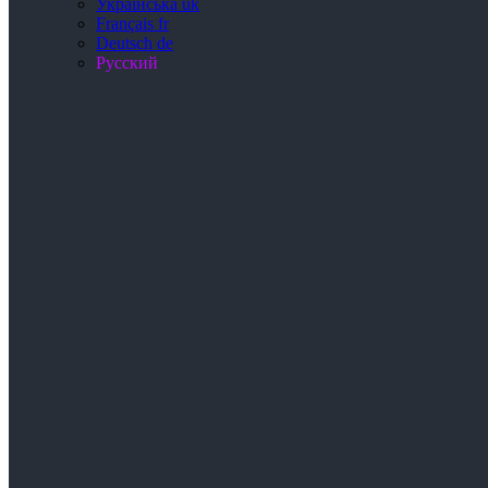
Українська
uk
Français
fr
Deutsch
de
Русский