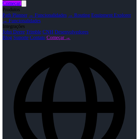
Começar
Produtos
Path Planner
→ Funcionalidades
→ Routing
Equipment Explorer
→ Funcionalidades
Integrações
John Deere
Trimble
CNH
Desenvolvedores
Blog
Suporte
Contato
Começar →