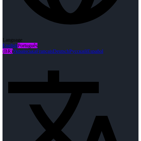
Language
English
Português
(BR)
Українська
Français
Deutsch
Русский
Español