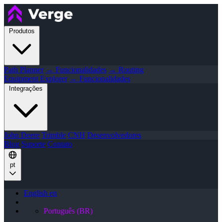
Produtos
Path Planner
→ Funcionalidades
→ Routing
Equipment Explorer
→ Funcionalidades
Integrações
John Deere
Trimble
CNH
Desenvolvedores
Blog
Suporte
Contato
pt
English
en
Português (BR)