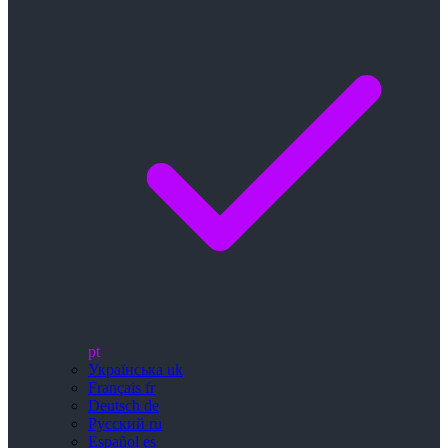
pt
Українська
uk
Français
fr
Deutsch
de
Русский
ru
Español
es