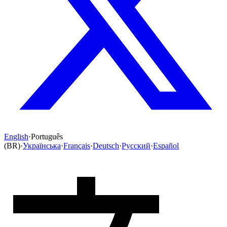
English
·
Português
(BR)
·
Українська
·
Français
·
Deutsch
·
Русский
·
Español