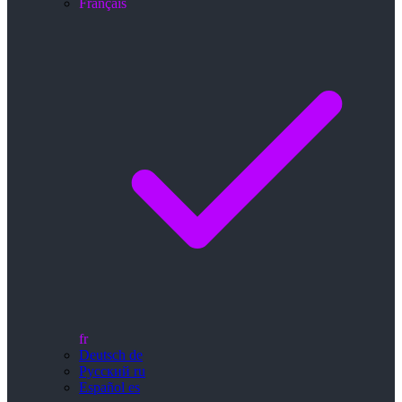
Français
fr
Deutsch
de
Русский
ru
Español
es