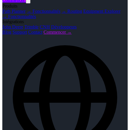
Commencer
Produits
Path Planner
→ Fonctionnalités
→ Routing
Equipment Explorer
→ Fonctionnalités
Intégrations
John Deere
Trimble
CNH
Développeurs
Blog
Support
Contact
Commencer →