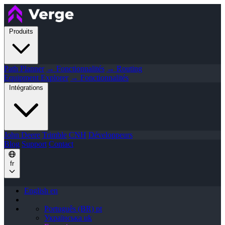
Produits
Path Planner
→ Fonctionnalités
→ Routing
Equipment Explorer
→ Fonctionnalités
Intégrations
John Deere
Trimble
CNH
Développeurs
Blog
Support
Contact
fr
English
en
Português (BR)
pt
Українська
uk