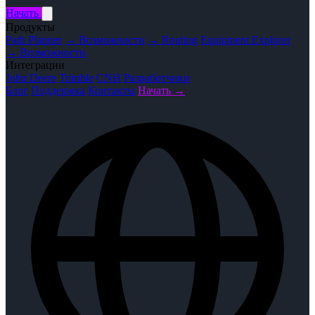
Начать
Продукты
Path Planner
→ Возможности
→ Routing
Equipment Explorer
→ Возможности
Интеграции
John Deere
Trimble
CNH
Разработчики
Блог
Поддержка
Контакты
Начать →