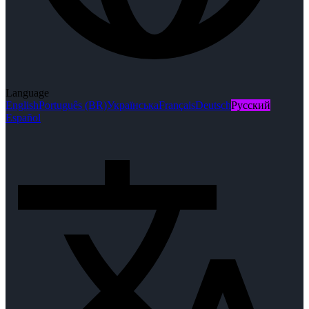
Language
English
Português (BR)
Українська
Français
Deutsch
Русский
Español