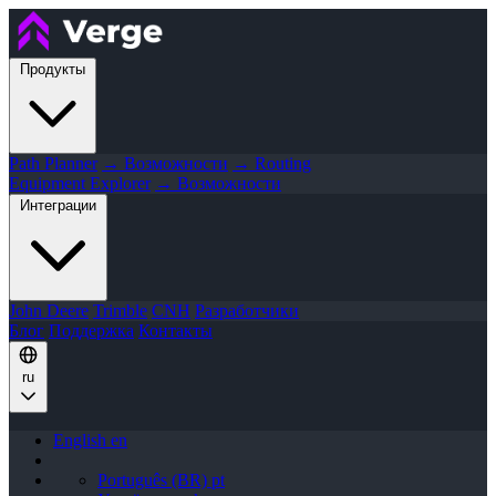
Продукты
Path Planner
→ Возможности
→ Routing
Equipment Explorer
→ Возможности
Интеграции
John Deere
Trimble
CNH
Разработчики
Блог
Поддержка
Контакты
ru
English
en
Português (BR)
pt