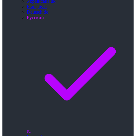
Українська
uk
Français
fr
Deutsch
de
Русский
ru