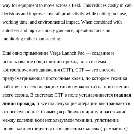
way for equipment to move across a field. This reduces costly in-cab
decisions and improves overall productivity while cutting fuel use,
working time, and environmental impact. When combined with
autosteer and high-accuracy guidance, operators focus on
monitoring rather than steering.
Ещё одно применение Verge Launch Pad — создание и
использование общих линий прохода для системы
контролируемого движения (CTF). CTF — это система,
предусматривающая постоянные колеи, по которым техника
работает во всех операциях (по возможности) на протяжении
всего сезона. В системах CTF в поле устанавливается
главная
линия прохода
, и все последующие операции выстраиваются
относительно неё. Совмещая рабочую ширину и расстояние
между колеями всей используемой техники, уплотнение
почвы концентрируется на выделенных колеях (трамлайнах)