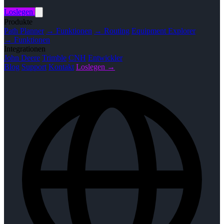
Loslegen
Produkte
Path Planner
→ Funktionen
→ Routing
Equipment Explorer
→ Funktionen
Integrationen
John Deere
Trimble
CNH
Entwickler
Blog
Support
Kontakt
Loslegen →