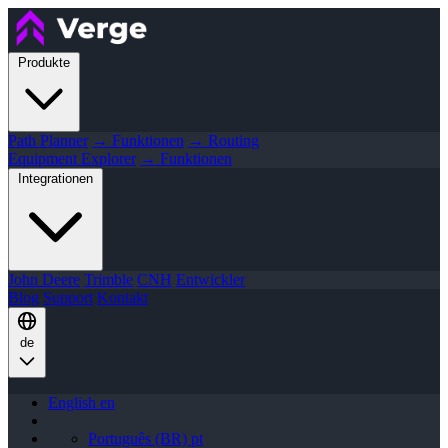
Produkte
Path Planner
→ Funktionen
→ Routing
Equipment Explorer
→ Funktionen
Integrationen
John Deere
Trimble
CNH
Entwickler
Blog
Support
Kontakt
de
English
en
Português (BR)
pt