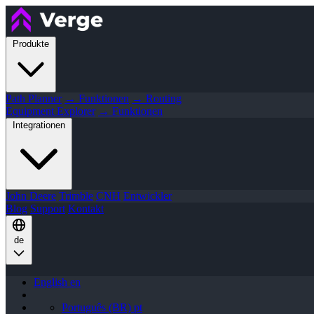
Produkte
Path Planner
→ Funktionen
→ Routing
Equipment Explorer
→ Funktionen
Integrationen
John Deere
Trimble
CNH
Entwickler
Blog
Support
Kontakt
de
English
en
Português (BR)
pt