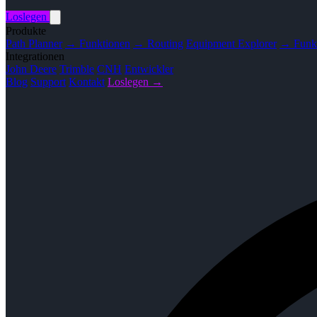
Loslegen
Produkte
Path Planner
→ Funktionen
→ Routing
Equipment Explorer
→ Funk
Integrationen
John Deere
Trimble
CNH
Entwickler
Blog
Support
Kontakt
Loslegen →