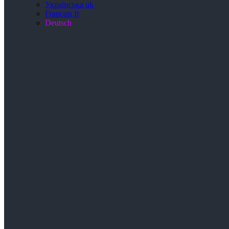
Українська
uk
Français
fr
Deutsch