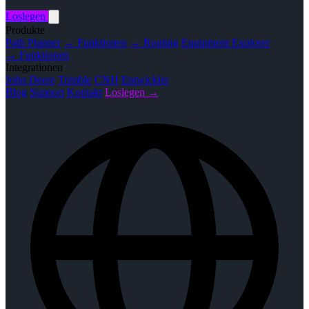
Loslegen
Produkte
Path Planner
→ Funktionen
→ Routing
Equipment Explorer
→ Funktionen
Integrationen
John Deere
Trimble
CNH
Entwickler
Blog
Support
Kontakt
Loslegen →