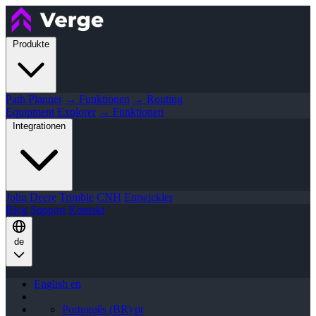
Produkte
Path Planner
→ Funktionen
→ Routing
Equipment Explorer
→ Funktionen
Integrationen
John Deere
Trimble
CNH
Entwickler
Blog
Support
Kontakt
de
English
en
Português (BR)
pt