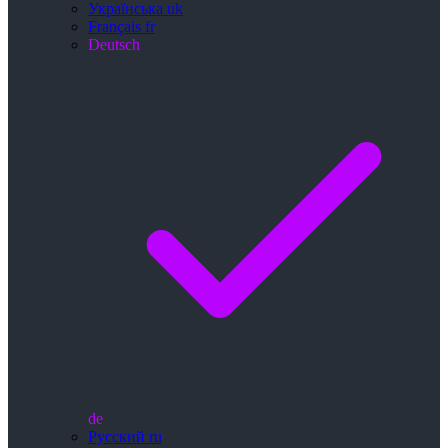
Українська
uk
Français
fr
Deutsch
de
Русский
ru