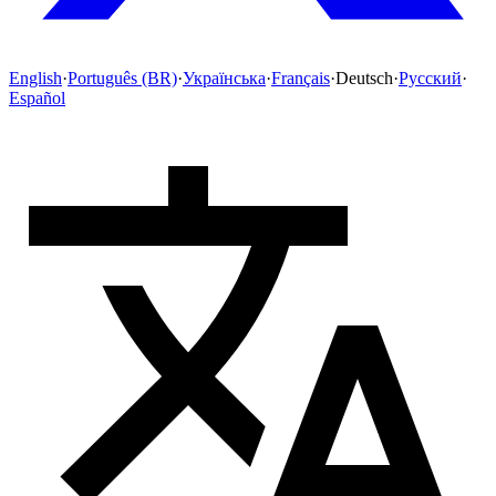
English
·
Português (BR)
·
Українська
·
Français
·
Deutsch
·
Русский
·
Español