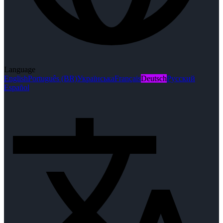
Language
English
Português (BR)
Українська
Français
Deutsch
Русский
Español