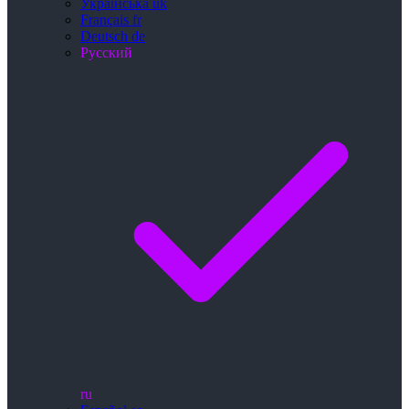
Українська
uk
Français
fr
Deutsch
de
Русский
ru