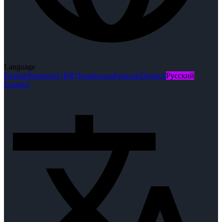
Language
English
Português (BR)
Українська
Français
Deutsch
Русский
Español