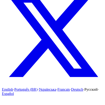
English
·
Português (BR)
·
Українська
·
Français
·
Deutsch
·
Русский
·
Español