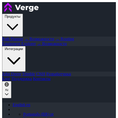
Продукты
Path Planner
→ Возможности
→ Routing
Equipment Explorer
→ Возможности
Интеграции
John Deere
Trimble
CNH
Разработчики
Блог
Поддержка
Контакты
ru
English
en
Português (BR)
pt