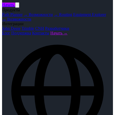
Начать
Продукты
Path Planner
→ Возможности
→ Routing
Equipment Explorer
→ Возможности
Интеграции
John Deere
Trimble
CNH
Разработчики
Блог
Поддержка
Контакты
Начать →