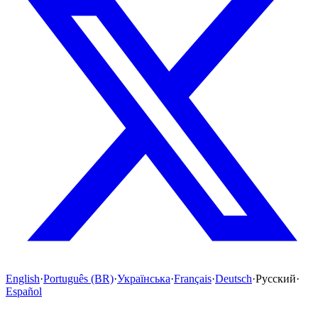
English
·
Português (BR)
·
Українська
·
Français
·
Deutsch
·
Русский
·
Español