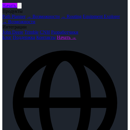
Начать
Продукты
Path Planner
→ Возможности
→ Routing
Equipment Explorer
→ Возможности
Интеграции
John Deere
Trimble
CNH
Разработчики
Блог
Поддержка
Контакты
Начать →