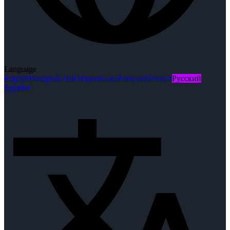
Language
English
Português (BR)
Українська
Français
Deutsch
Русский
Español