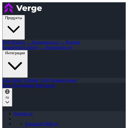
Продукты
Path Planner
→ Возможности
→ Routing
Equipment Explorer
→ Возможности
Интеграции
John Deere
Trimble
CNH
Разработчики
Блог
Поддержка
Контакты
ru
English
en
Português (BR)
pt