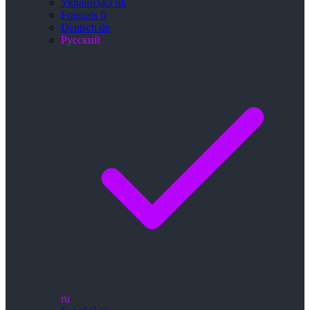
Українська
uk
Français
fr
Deutsch
de
Русский
ru